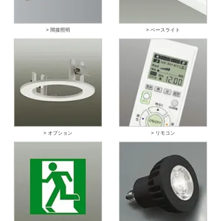
> 間接照明
> ベースライト
> オプション
> リモコン