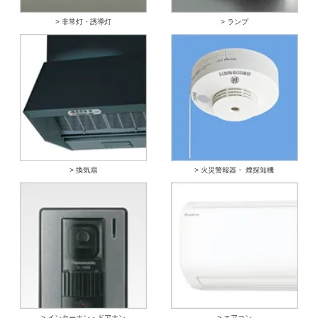
> 非常灯・誘導灯
> ランプ
> 換気扇
> 火災警報器・ 煙探知機
> インターホン・ドアホン
> エアコン