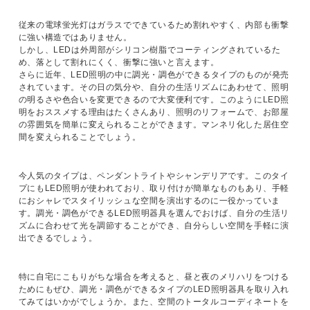
従来の電球蛍光灯はガラスでできているため割れやすく、内部も衝撃
に強い構造ではありません。
しかし、LEDは外周部がシリコン樹脂でコーティングされているた
め、落として割れにくく、衝撃に強いと言えます。
さらに近年、LED照明の中に調光・調色ができるタイプのものが発売
されています。その日の気分や、自分の生活リズムにあわせて、照明
の明るさや色合いを変更できるので大変便利です。このようにLED照
明をおススメする理由はたくさんあり、照明のリフォームで、お部屋
の雰囲気を簡単に変えられることができます。マンネリ化した居住空
間を変えられることでしょう。
今人気のタイプは、ペンダントライトやシャンデリアです。このタイ
プにもLED照明が使われており、取り付けが簡単なものもあり、手軽
におシャレでスタイリッシュな空間を演出するのに一役かっていま
す。調光・調色ができるLED照明器具を選んでおけば、自分の生活リ
ズムに合わせて光を調節することができ、自分らしい空間を手軽に演
出できるでしょう。
特に自宅にこもりがちな場合を考えると、昼と夜のメリハリをつける
ためにもぜひ、調光・調色ができるタイプのLED照明器具を取り入れ
てみてはいかがでしょうか。また、空間のトータルコーディネートを