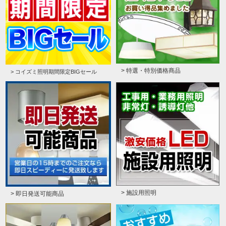
> 特選・特別価格商品
> コイズミ照明期間限定BIGセール
> 施設用照明
> 即日発送可能商品