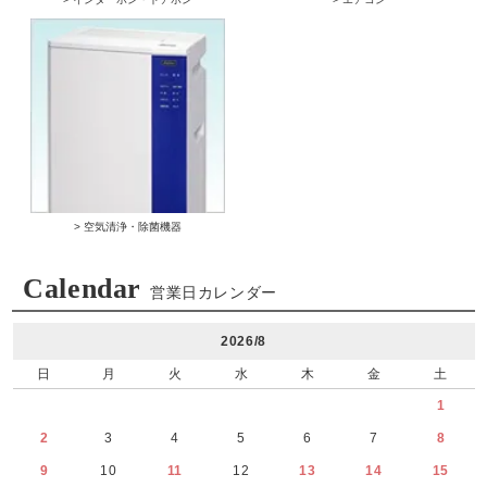
> 空気清浄・除菌機器
Calendar
営業日カレンダー
2026/8
日
月
火
水
木
金
土
1
2
3
4
5
6
7
8
9
10
11
12
13
14
15