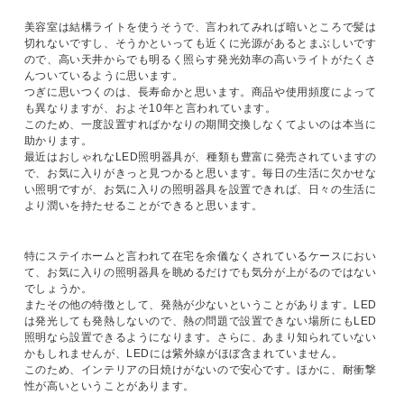
美容室は結構ライトを使うそうで、言われてみれば暗いところで髪は
切れないですし、そうかといっても近くに光源があるとまぶしいです
ので、高い天井からでも明るく照らす発光効率の高いライトがたくさ
んついているように思います。
つぎに思いつくのは、長寿命かと思います。商品や使用頻度によって
も異なりますが、およそ10年と言われています。
このため、一度設置すればかなりの期間交換しなくてよいのは本当に
助かります。
最近はおしゃれなLED照明器具が、種類も豊富に発売されていますの
で、お気に入りがきっと見つかると思います。毎日の生活に欠かせな
い照明ですが、お気に入りの照明器具を設置できれば、日々の生活に
より潤いを持たせることができると思います。
特にステイホームと言われて在宅を余儀なくされているケースにおい
て、お気に入りの照明器具を眺めるだけでも気分が上がるのではない
でしょうか。
またその他の特徴として、発熱が少ないということがあります。LED
は発光しても発熱しないので、熱の問題で設置できない場所にもLED
照明なら設置できるようになります。さらに、あまり知られていない
かもしれませんが、LEDには紫外線がほぼ含まれていません。
このため、インテリアの日焼けがないので安心です。ほかに、耐衝撃
性が高いということがあります。