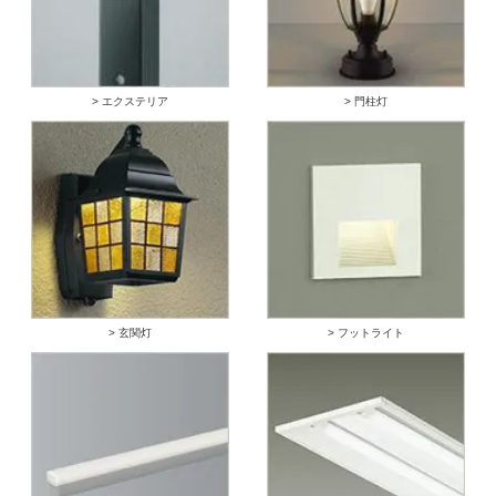
> エクステリア
> 門柱灯
> 玄関灯
> フットライト