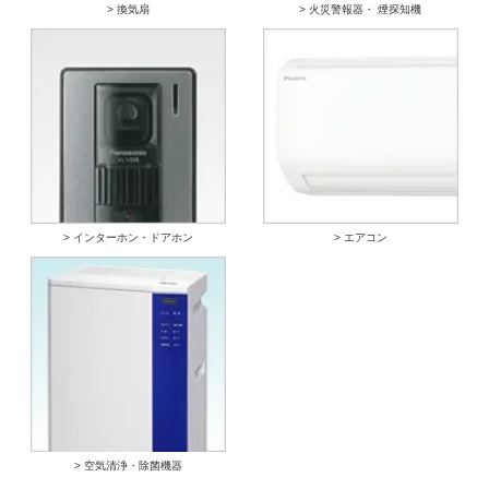
> 換気扇
> 火災警報器・ 煙探知機
> インターホン・ドアホン
> エアコン
> 空気清浄・除菌機器