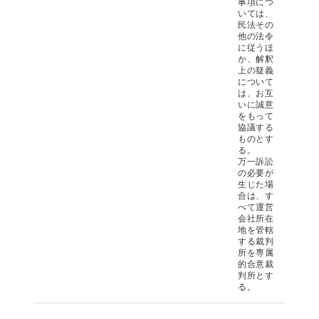
事項につ
いては、
民法その
他の法令
に従うほ
か、解釈
上の疑義
について
は、
お互
いに誠意
をもって
協議する
ものとす
る。
万一訴訟
の必要が
生じた場
合は、す
べて運営
会社所在
地を管轄
する裁判
所を専属
的合意裁
判所とす
る。