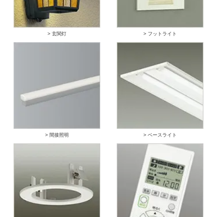
> 玄関灯
> フットライト
> 間接照明
> ベースライト