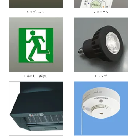
> オプション
> リモコン
> 非常灯・誘導灯
> ランプ