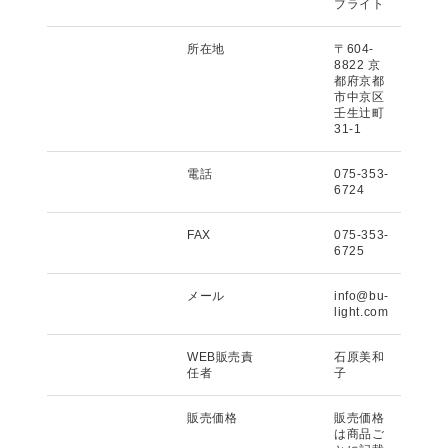
ブライト
所在地
〒604-
8822 京
都府京都
市中京区
壬生辻町
31-1
電話
075-353-
6724
FAX
075-353-
6725
メール
info@bu-
light.com
WEB販売責
石原美和
任者
子
販売価格
販売価格
は商品ご