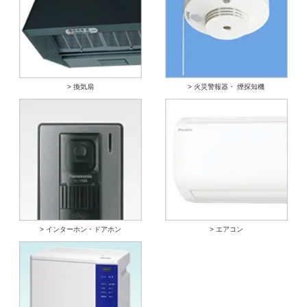
> 換気扇
> 火災警報器・ 煙探知機
> インターホン・ドアホン
> エアコン