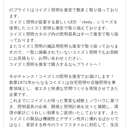
のブライトはコイズミ照明を激安で数多く取り扱っており
ます。
コイズミ照明が提案する新しいLED 「cledy」シリーズを
使用したコイズミ照明も激安で取り揃えております。
コイズミ照明カタログ内の照明器具はすべて激安で取り扱
っております。
またコイズミ照明の施設用照明も激安で取り扱っておりま
すので、一覧に掲載されていないコイズミ照明でもお気軽
にお見積もり、お問い合わせください。
コイズミ照明を激安で購入するならブライトへ！
今がチャンス！コイズミの照明を激安でお届けします！
創業1871年からなるコイズミは住宅照明や店舗照明を事
業領域とし、省エネと快適な空間づくりを実現させてきた
企業です。
これまでにコイズミが培った豊富な経験とノウハウに基づ
き、照明器具の企画、開発と照明計画を次々と展開し、環
境や家計にうれしい効果をご提供いたしております。また
コイズミの製品は機能性とデザイン性共に優れるばかりで
はなく、変容する昨今のライフスタイルに対応して、生活