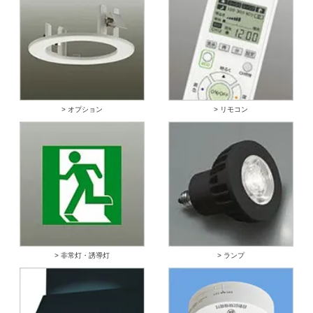
> オプション
> リモコン
> 非常灯・誘導灯
> ランプ