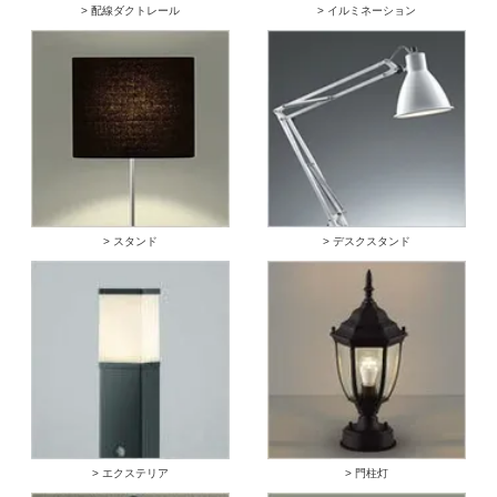
> 配線ダクトレール
> イルミネーション
> スタンド
> デスクスタンド
> エクステリア
> 門柱灯