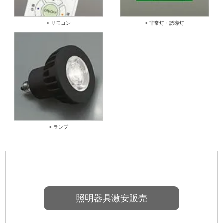
> リモコン
> 非常灯・誘導灯
> ランプ
照明器具激安販売