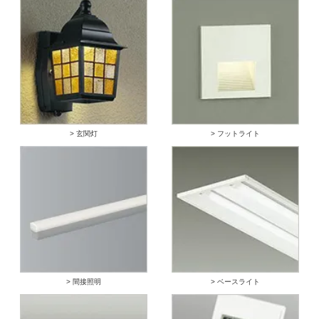
> 玄関灯
> フットライト
> 間接照明
> ベースライト