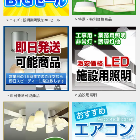
> 特選・特別価格商品
> コイズミ照明期間限定BIGセール
> 施設用照明
> 即日発送可能商品