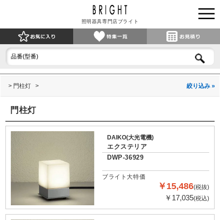
照明器具専門店ブライト
門柱灯
絞り込み »
門柱灯
DAIKO(大光電機)
エクステリア
DWP-36929
ブライト大特価
￥15,486
(税抜)
￥17,035
(税込)