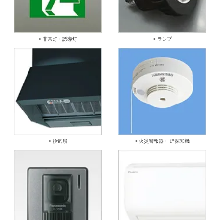
> 非常灯・誘導灯
> ランプ
> 換気扇
> 火災警報器・ 煙探知機