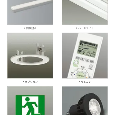
> 間接照明
> ベースライト
> オプション
> リモコン