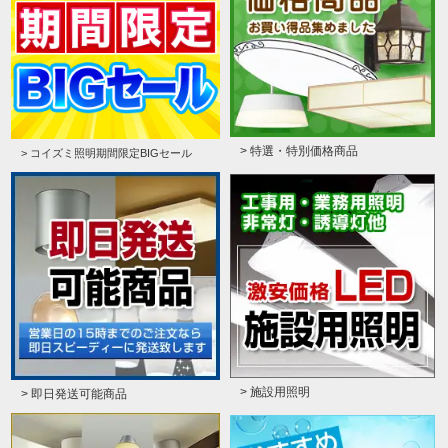
> 特選・特別価格商品
> コイズミ照明期間限定BIGセール
> 施設用照明
> 即日発送可能商品