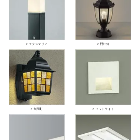
> エクステリア
> 門柱灯
> 玄関灯
> フットライト