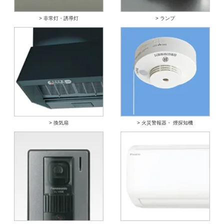
> 非常灯・誘導灯
> ランプ
> 換気扇
> 火災警報器・ 煙探知機