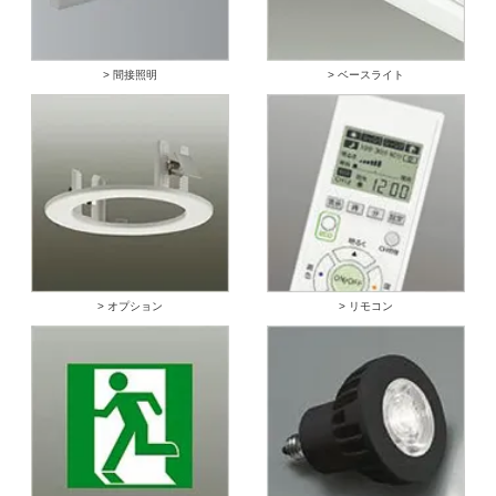
> 間接照明
> ベースライト
> オプション
> リモコン