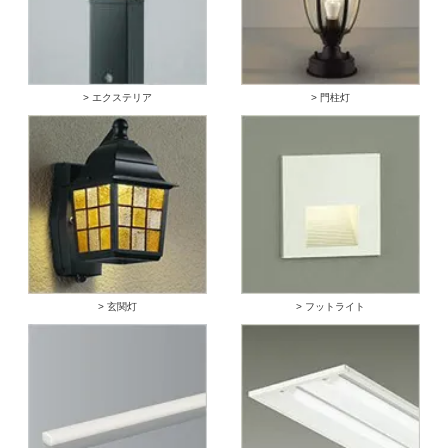
> エクステリア
> 門柱灯
> 玄関灯
> フットライト