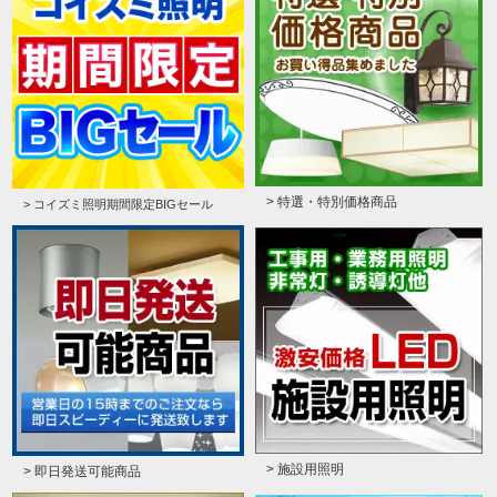
> 特選・特別価格商品
> コイズミ照明期間限定BIGセール
> 施設用照明
> 即日発送可能商品