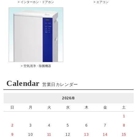
> インターホン・ドアホン
> エアコン
> 空気清浄・除菌機器
Calendar
営業日カレンダー
2026/8
日
月
火
水
木
金
土
1
2
3
4
5
6
7
8
9
10
11
12
13
14
15