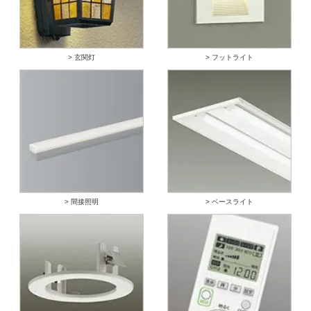
> 玄関灯
> フットライト
> 間接照明
> ベースライト