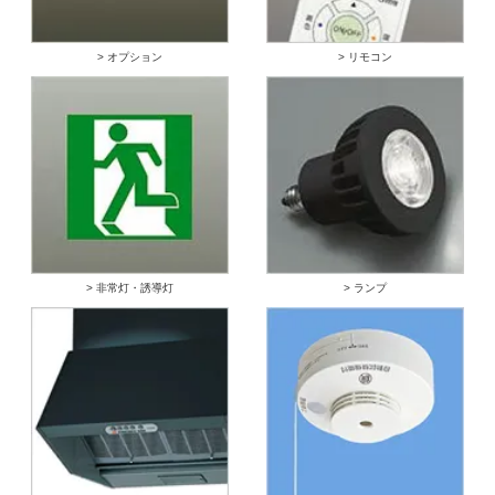
> オプション
> リモコン
> 非常灯・誘導灯
> ランプ