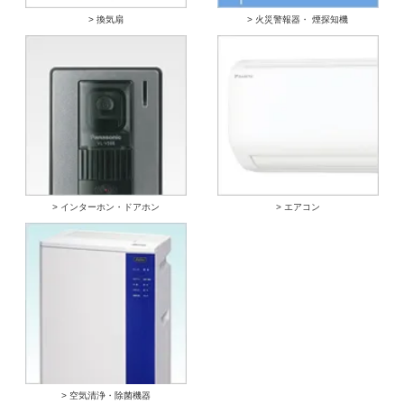
> 換気扇
> 火災警報器・ 煙探知機
> インターホン・ドアホン
> エアコン
> 空気清浄・除菌機器