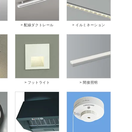
ト
> 配線ダクトレール
> イルミネーション
> フットライト
> 間接照明