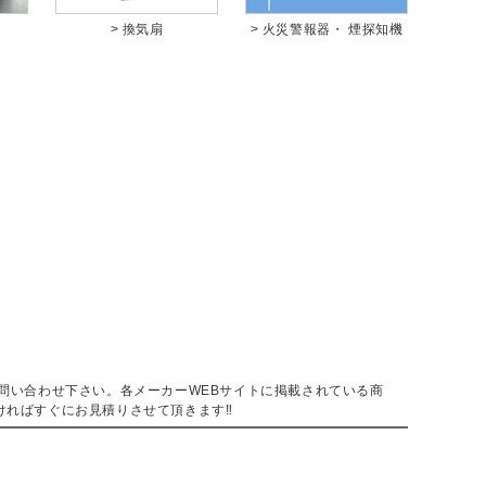
> 換気扇
> 火災警報器・ 煙探知機
。
問い合わせ下さい。各メーカーWEBサイトに掲載されている商
ければすぐにお見積りさせて頂きます‼