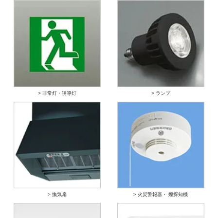
> 非常灯・誘導灯
> ランプ
> 換気扇
> 火災警報器・ 煙探知機