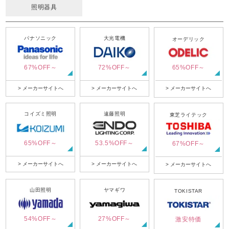
照明器具
パナソニック
大光電機
オーデリック
67%OFF～
72%OFF～
65%OFF～
> メーカーサイトへ
> メーカーサイトへ
> メーカーサイトへ
コイズミ照明
遠藤照明
東芝ライテック
65%OFF～
53.5%OFF～
67%OFF～
> メーカーサイトへ
> メーカーサイトへ
> メーカーサイトへ
山田照明
ヤマギワ
TOKISTAR
54%OFF～
27%OFF～
激安特価