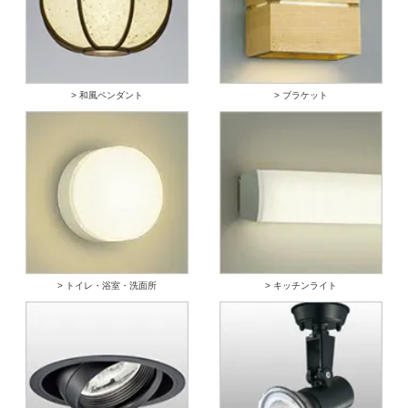
> 和風ペンダント
> ブラケット
> トイレ・浴室・洗面所
> キッチンライト