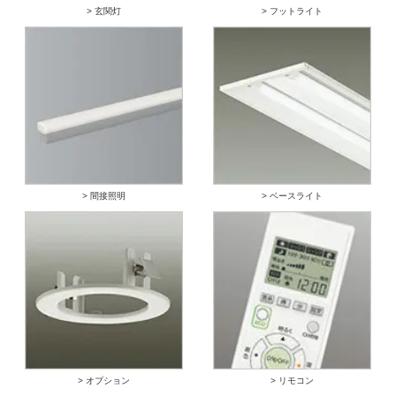
> 玄関灯
> フットライト
> 間接照明
> ベースライト
> オプション
> リモコン