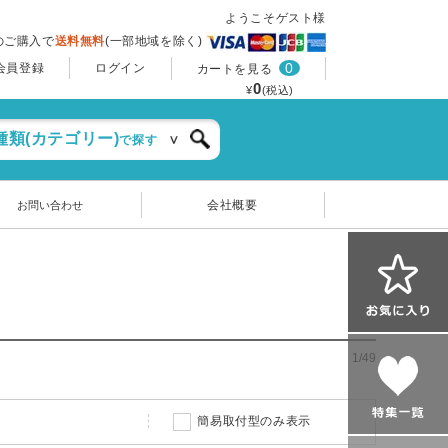
ようこそゲスト様
上のご購入で
送料無料
(一部地域を除く)
0
会員登録
ログイン
カートを見る
0
¥
(税込)
種類(カテゴリー)
で探す
会社概要
お問い合わせ
1/49
簡易取付型のみ表示