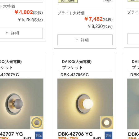
ト大特価
￥4,802
ブライ
(税抜)
ブライト大特価
￥7,482
￥5,282
(税抜)
(税込)
￥8,230
(税込)
詳細
詳細
IKO(大光電機)
DAIKO(大光電機)
DA
ラケット
ブラケット
ブ
-42707YG
DBK-42706YG
DBK