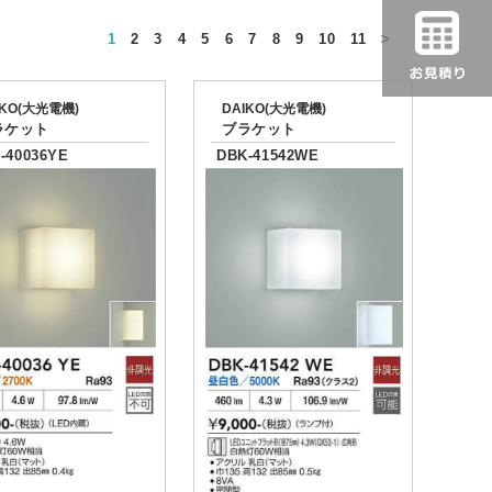
1
2
3
4
5
6
7
8
9
10
11
>
IKO(大光電機)
DAIKO(大光電機)
ラケット
ブラケット
-40036YE
DBK-41542WE