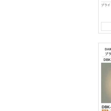
ブライ
DA
ブ
DBK