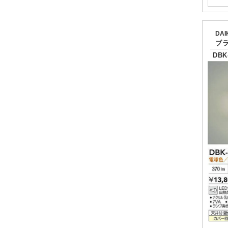
DA
ブ
DBK