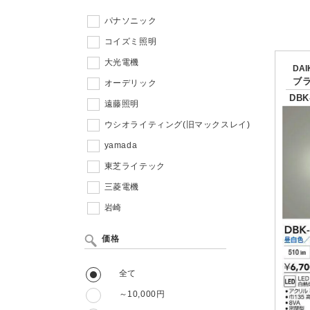
パナソニック
コイズミ照明
大光電機
DA
ブ
オーデリック
DBK
遠藤照明
ウシオライティング(旧マックスレイ)
yamada
東芝ライテック
三菱電機
岩崎
価格
全て
～10,000円