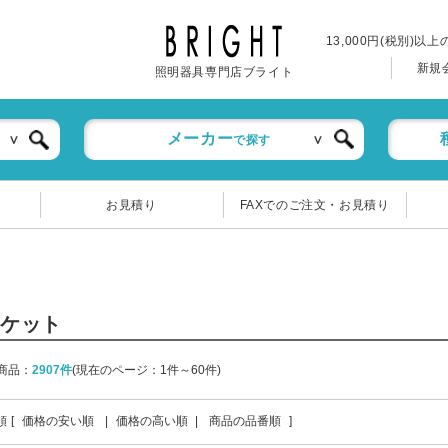
13,000円(税別)以
新規
照明器具専門店ブライト
メーカー
で探す
お見積り
FAXでのご注文・お見積り
ラケット
商品：
2907件
(現在のページ：1件～60件)
順 [
価格の安い順
|
価格の高い順
|
商品の品番順
]