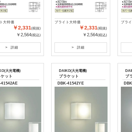
ト大特価
ブライト大特価
ブライ
￥2,331
￥2,331
(税抜)
(税抜)
￥2,564
￥2,564
(税込)
(税込)
詳細
詳細
IKO(大光電機)
DAIKO(大光電機)
DA
ラケット
ブラケット
ブ
-41542AE
DBK-41542YE
DBK