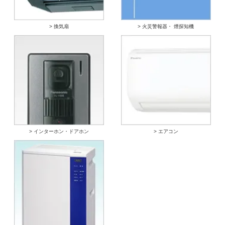
> 換気扇
> 火災警報器・ 煙探知機
> インターホン・ドアホン
> エアコン