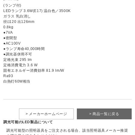
(ランプ付)
LEDランプ 3.6W(E17) 温白色／3500K
ガラス 乳白消し
径□120 出126mm
0.8kg
●7VA
●密閉型
●AC100V
●ランプ寿命40,000時間
●調光器併用不可
定格光束 295 lm
定格消費電力 3.6 W
固有エネルギー消費効率 81.9 lm/W
Ra93
白熱灯60W相当
> メーカーホームページ
> 商品一覧に戻る
調光可能のLED製品について
調光可能型の照明器具をご注文される場合、該当照明器具メーカー推奨