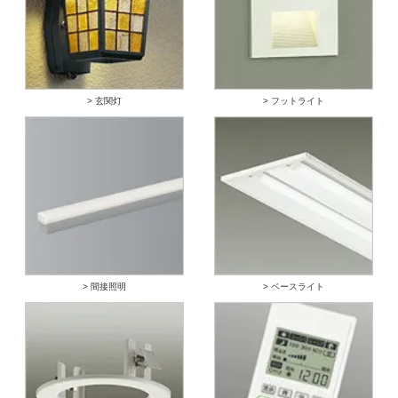
> 玄関灯
> フットライト
> 間接照明
> ベースライト