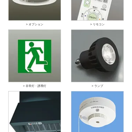
> オプション
> リモコン
> 非常灯・誘導灯
> ランプ