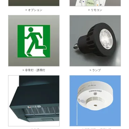
> オプション
> リモコン
> 非常灯・誘導灯
> ランプ