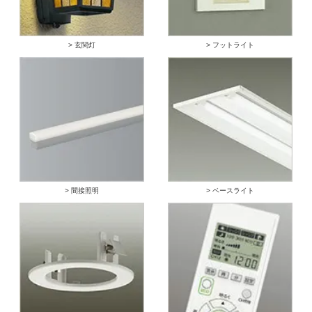
> 玄関灯
> フットライト
> 間接照明
> ベースライト