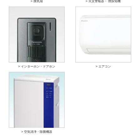
> 換気扇
> 火災警報器・ 煙探知機
> インターホン・ドアホン
> エアコン
> 空気清浄・除菌機器