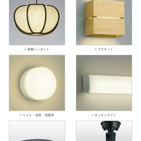
> 和風ペンダント
> ブラケット
> トイレ・浴室・洗面所
> キッチンライト