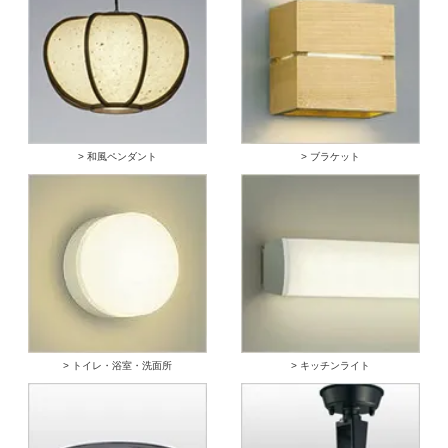
> 和風ペンダント
> ブラケット
> トイレ・浴室・洗面所
> キッチンライト