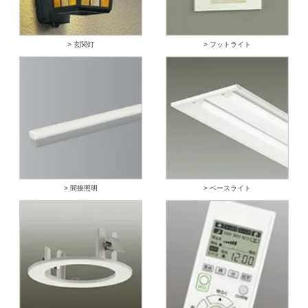
> 玄関灯
> フットライト
> 間接照明
> ベースライト