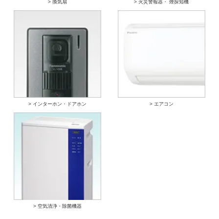
> 換気扇
> 火災警報器・ 煙探知機
> インターホン・ドアホン
> エアコン
> 空気清浄・除菌機器