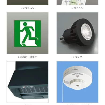
> オプション
> リモコン
> 非常灯・誘導灯
> ランプ