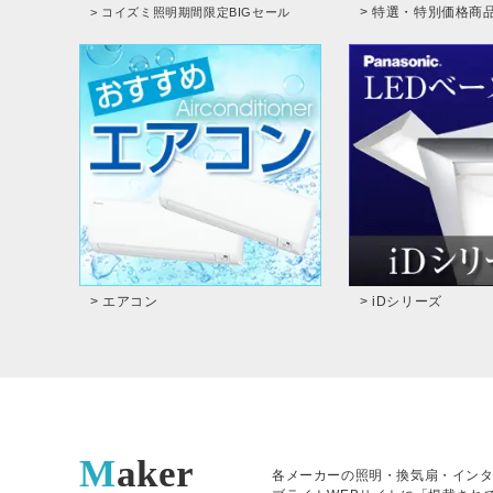
> 特選・特別価格商
> コイズミ照明期間限定BIGセール
> エアコン
> iDシリーズ
Maker
各メーカーの照明・換気扇・イン