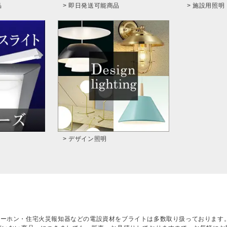
品
> 即日発送可能商品
> 施設用照明
> デザイン照明
ターホン・住宅火災報知器などの電設資材をブライトは多数取り扱っております