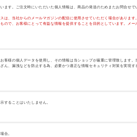
使います。ご注文時にいただいた個人情報は、商品の発送のためまたお問合せで
レスは、当社からのメールマガジンの配信に使用させていただく場合があります
のもので、お客様にとって有益な情報を提供することを目的としています。メー
、お客様の個人データを使用し、その情報は当ショップが厳重に管理致します。
改ざん、漏洩などを防止する為、必要かつ適正な情報セキュリティ対策を実現す
開示することはいたしません。
る場合。