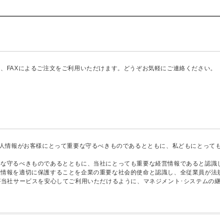
、FAXによるご注文をご利用いただけます。どうぞお気軽にご連絡ください。
個人情報がお客様にとって重要な守るべきものであるとともに、私どもにとって
要な守るべきものであるとともに、当社にとっても重要な経営情報であると認識
人情報を適切に保護することを企業の重要な社会的使命と認識し、全従業員が法
が当社サービスを安心してご利用いただけるように、マネジメント･システムの