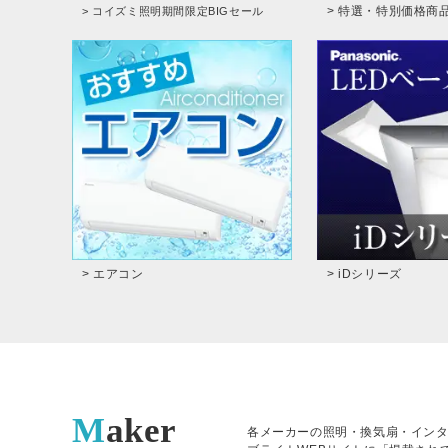
> 特選・特別価格商
> コイズミ照明期間限定BIGセール
> エアコン
> iDシリーズ
Maker
各メーカーの照明・換気扇・イン