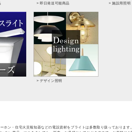
品
> 即日発送可能商品
> 施設用照明
> デザイン照明
ターホン・住宅火災報知器などの電設資材をブライトは多数取り扱っております