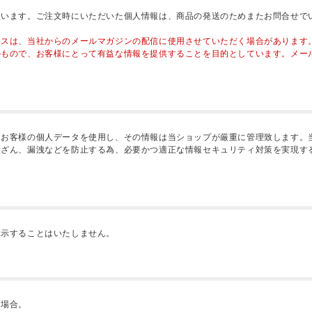
使います。ご注文時にいただいた個人情報は、商品の発送のためまたお問合せで
レスは、当社からのメールマガジンの配信に使用させていただく場合があります
のもので、お客様にとって有益な情報を提供することを目的としています。メー
、お客様の個人データを使用し、その情報は当ショップが厳重に管理致します。
改ざん、漏洩などを防止する為、必要かつ適正な情報セキュリティ対策を実現す
開示することはいたしません。
る場合。