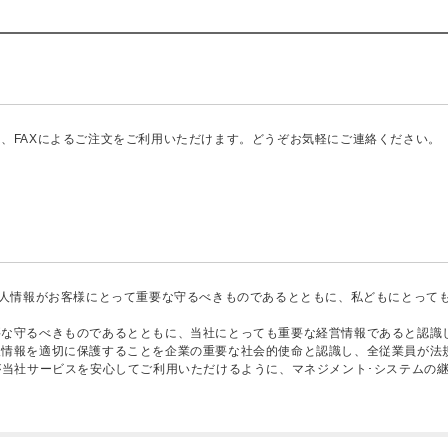
、FAXによるご注文をご利用いただけます。どうぞお気軽にご連絡ください。
個人情報がお客様にとって重要な守るべきものであるとともに、私どもにとって
要な守るべきものであるとともに、当社にとっても重要な経営情報であると認識
人情報を適切に保護することを企業の重要な社会的使命と認識し、全従業員が法
が当社サービスを安心してご利用いただけるように、マネジメント･システムの