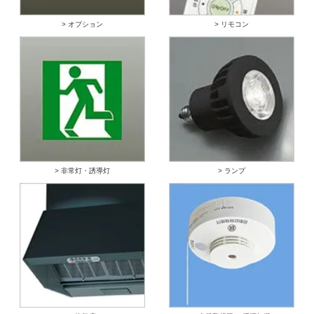
> オプション
> リモコン
> 非常灯・誘導灯
> ランプ