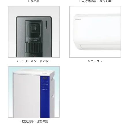
> 換気扇
> 火災警報器・ 煙探知機
> インターホン・ドアホン
> エアコン
> 空気清浄・除菌機器