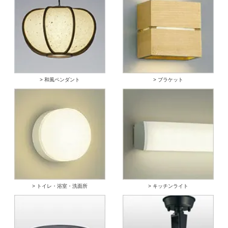
> 和風ペンダント
> ブラケット
> トイレ・浴室・洗面所
> キッチンライト