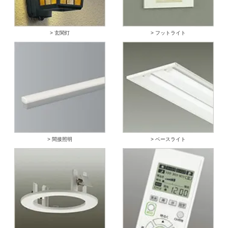
> 玄関灯
> フットライト
> 間接照明
> ベースライト