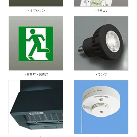
> オプション
> リモコン
> 非常灯・誘導灯
> ランプ