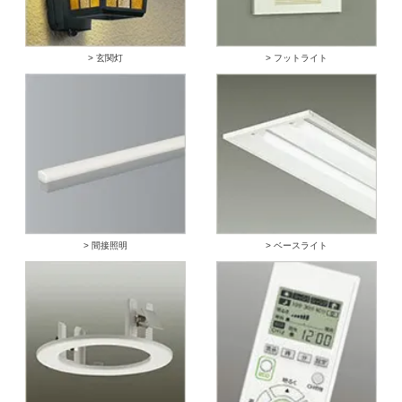
> 玄関灯
> フットライト
> 間接照明
> ベースライト