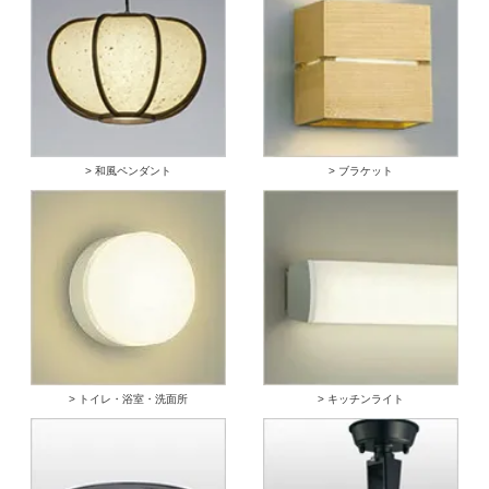
> 和風ペンダント
> ブラケット
> トイレ・浴室・洗面所
> キッチンライト