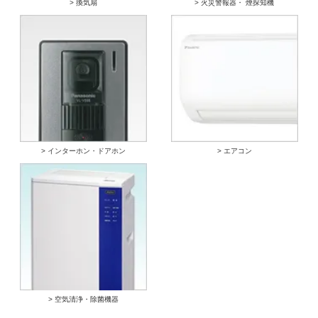
> 換気扇
> 火災警報器・ 煙探知機
> インターホン・ドアホン
> エアコン
> 空気清浄・除菌機器