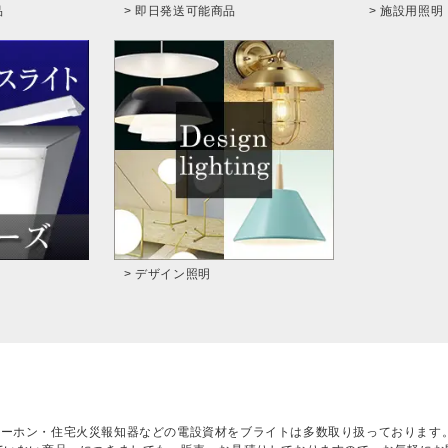
品
> 即日発送可能商品
> 施設用照明
> デザイン照明
ターホン・住宅火災報知器などの電設資材をブライトは多数取り扱っております