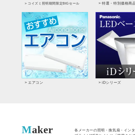
> 特選・特別価格商
> コイズミ照明期間限定BIGセール
> エアコン
> iDシリーズ
Maker
各メーカーの照明・換気扇・イン