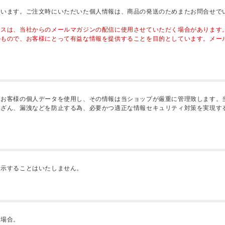
使います。ご注文時にいただいた個人情報は、商品の発送のためまたお問合せで
レスは、当社からのメールマガジンの配信に使用させていただく場合があります
のもので、お客様にとって有益な情報を提供することを目的としています。メー
、お客様の個人データを使用し、その情報は当ショップが厳重に管理致します。
改ざん、漏洩などを防止する為、必要かつ適正な情報セキュリティ対策を実現す
開示することはいたしません。
る場合。