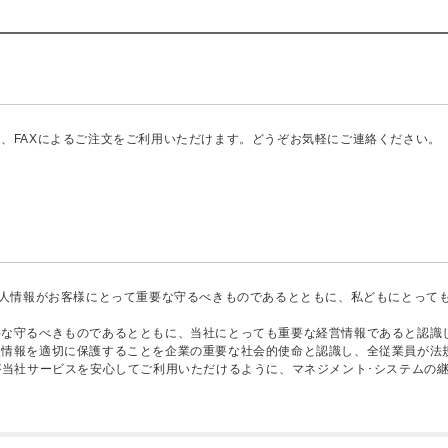
、FAXによるご注文をご利用いただけます。どうぞお気軽にご連絡ください。
個人情報がお客様にとって重要な守るべきものであるとともに、私どもにとって
要な守るべきものであるとともに、当社にとっても重要な経営情報であると認識
人情報を適切に保護することを企業の重要な社会的使命と認識し、全従業員が法
が当社サービスを安心してご利用いただけるように、マネジメント･システムの