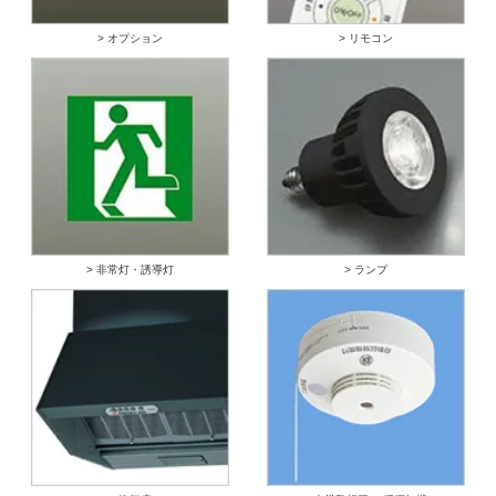
> オプション
> リモコン
> 非常灯・誘導灯
> ランプ