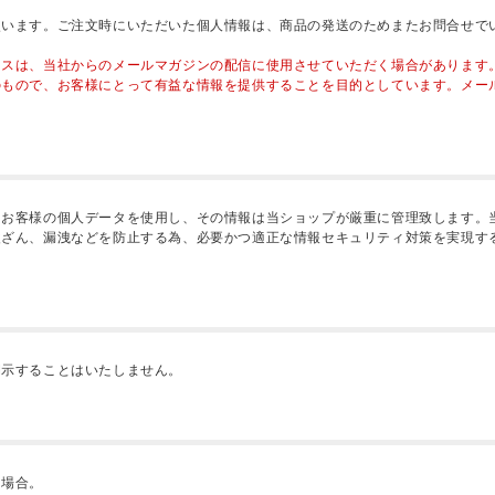
使います。ご注文時にいただいた個人情報は、商品の発送のためまたお問合せで
レスは、当社からのメールマガジンの配信に使用させていただく場合があります
のもので、お客様にとって有益な情報を提供することを目的としています。メー
、お客様の個人データを使用し、その情報は当ショップが厳重に管理致します。
改ざん、漏洩などを防止する為、必要かつ適正な情報セキュリティ対策を実現す
開示することはいたしません。
る場合。