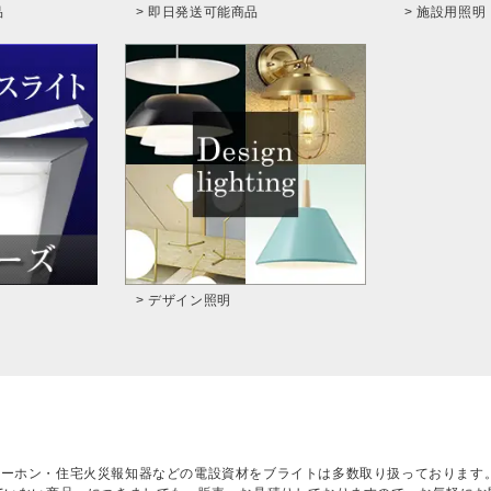
品
> 即日発送可能商品
> 施設用照明
> デザイン照明
ターホン・住宅火災報知器などの電設資材をブライトは多数取り扱っております