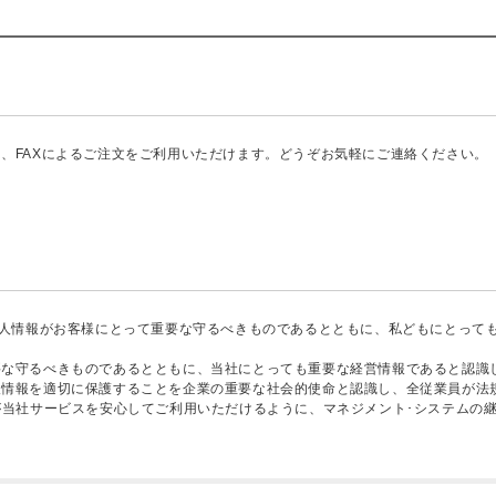
、FAXによるご注文をご利用いただけます。どうぞお気軽にご連絡ください。
個人情報がお客様にとって重要な守るべきものであるとともに、私どもにとって
要な守るべきものであるとともに、当社にとっても重要な経営情報であると認識
人情報を適切に保護することを企業の重要な社会的使命と認識し、全従業員が法
が当社サービスを安心してご利用いただけるように、マネジメント･システムの