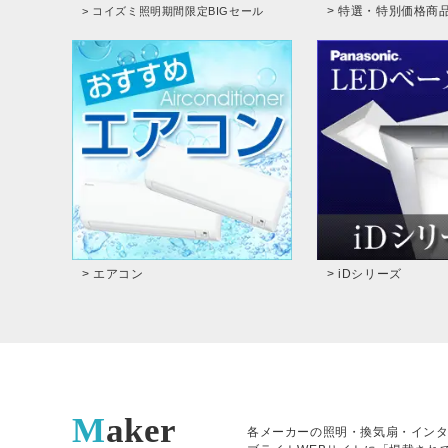
> 特選・特別価格商
> コイズミ照明期間限定BIGセール
> エアコン
> iDシリーズ
Maker
各メーカーの照明・換気扇・イン