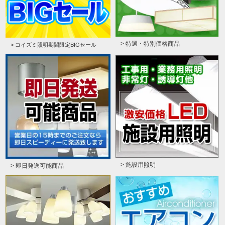
> 特選・特別価格商品
> コイズミ照明期間限定BIGセール
> 施設用照明
> 即日発送可能商品