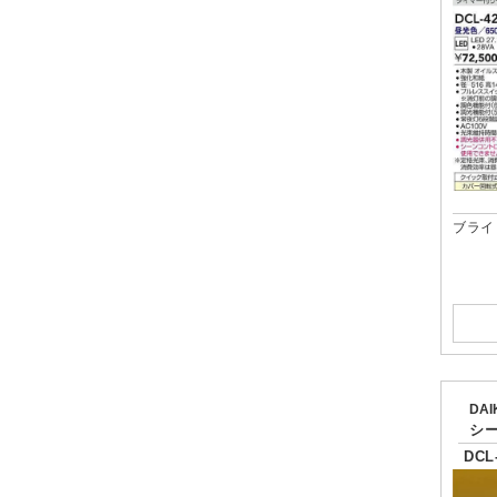
ブライ
DA
シ
DCL