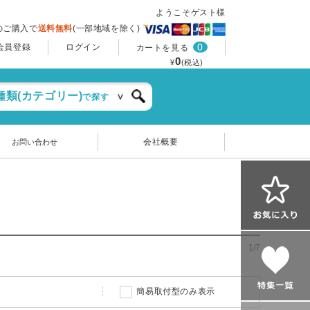
ようこそゲスト様
上のご購入で
送料無料
(一部地域を除く)
0
会員登録
ログイン
カートを見る
0
¥
(税込)
種類(カテゴリー)
で探す
会社概要
お問い合わせ
1/7
簡易取付型のみ表示