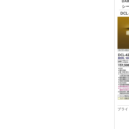
DA
シ
DCL
ブライ