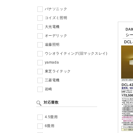
パナソニック
コイズミ照明
大光電機
DA
シ
オーデリック
DCL
遠藤照明
ウシオライティング(旧マックスレイ)
yamada
東芝ライテック
三菱電機
岩崎
対応畳数
4.5畳用
6畳用