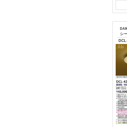
DA
シ
DCL