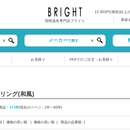
13,000円(税別)以
新規
照明器具専門店ブライト
メーカー
で探す
お見積り
FAXでのご注文・お見積り
リング(和風)
商品：
373件
(現在のページ：1件～60件)
順 [
価格の安い順
|
価格の高い順
|
商品の品番順
]