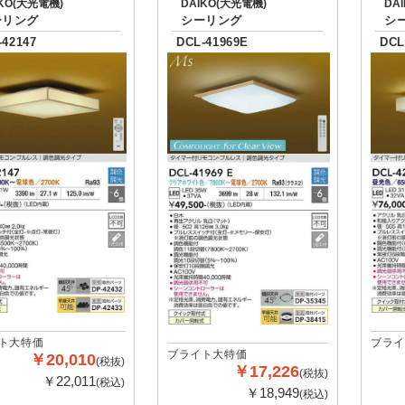
IKO(大光電機)
DAIKO(大光電機)
DA
ーリング
シーリング
シ
-42147
DCL-41969E
DCL
ト大特価
ブライ
ブライト大特価
￥20,010
(税抜)
￥17,226
(税抜)
￥22,011
(税込)
￥18,949
(税込)