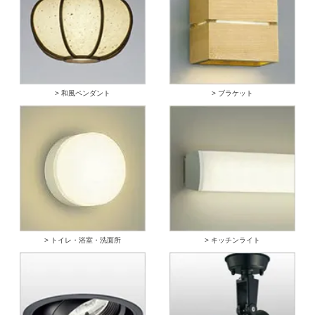
> 和風ペンダント
> ブラケット
> トイレ・浴室・洗面所
> キッチンライト