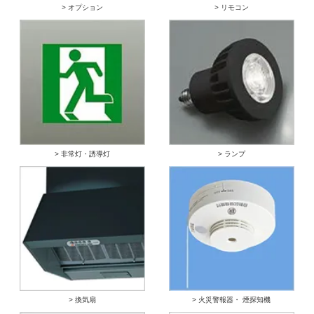
> オプション
> リモコン
> 非常灯・誘導灯
> ランプ
> 換気扇
> 火災警報器・ 煙探知機