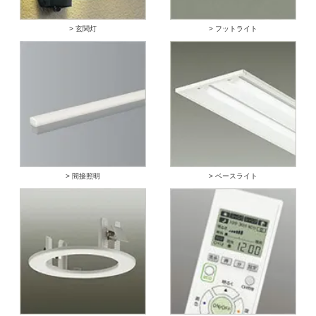
> 玄関灯
> フットライト
> 間接照明
> ベースライト