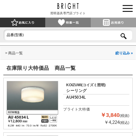
照明器具専門店ブライト
商品一覧
絞り込み »
在庫限り大特価品 商品一覧
KOIZUMI(コイズミ照明)
シーリング
AU45034L
ブライト大特価
￥3,840
(税抜)
￥4,224
(税込)