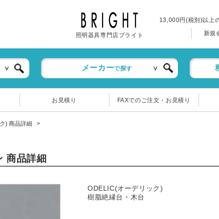
13,000円(税別)以
新規
照明器具専門店ブライト
メーカー
で探す
お見積り
FAXでのご注文・お見積り
ック) 商品詳細
ン 商品詳細
ODELIC(オーデリック)
樹脂絶縁台・木台