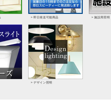
品
> 即日発送可能商品
> 施設用照明
> デザイン照明