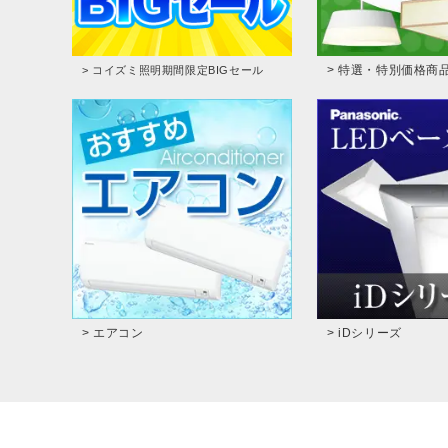
> 特選・特別価格商
> コイズミ照明期間限定BIGセール
> エアコン
> iDシリーズ