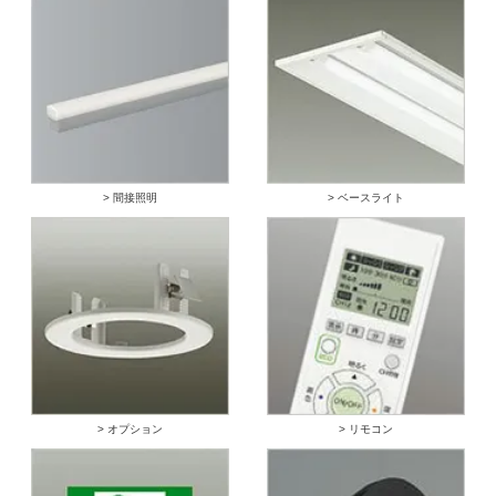
> 間接照明
> ベースライト
> オプション
> リモコン