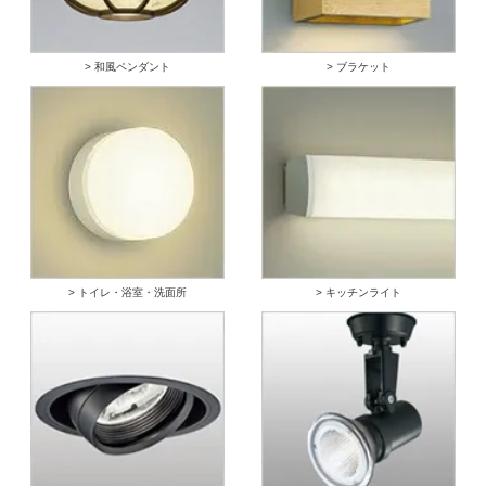
> 和風ペンダント
> ブラケット
> トイレ・浴室・洗面所
> キッチンライト