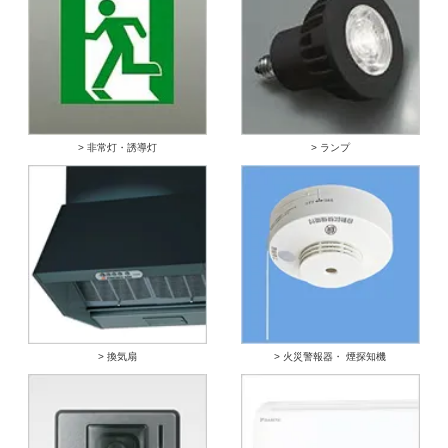
> 非常灯・誘導灯
> ランプ
> 換気扇
> 火災警報器・ 煙探知機