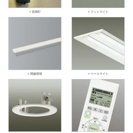
> 玄関灯
> フットライト
> 間接照明
> ベースライト