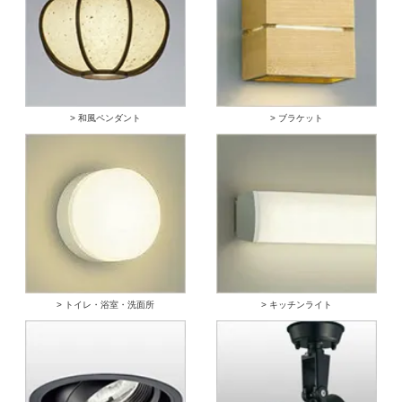
> 和風ペンダント
> ブラケット
> トイレ・浴室・洗面所
> キッチンライト