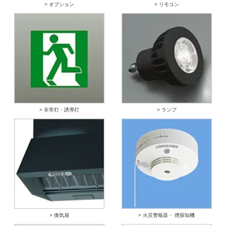
> オプション
> リモコン
> 非常灯・誘導灯
> ランプ
> 換気扇
> 火災警報器・ 煙探知機