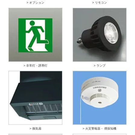
> オプション
> リモコン
> 非常灯・誘導灯
> ランプ
> 換気扇
> 火災警報器・ 煙探知機