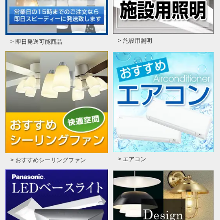
> 施設用照明
> 即日発送可能商品
> エアコン
> おすすめシーリングファン