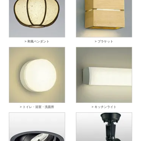
> 和風ペンダント
> ブラケット
> トイレ・浴室・洗面所
> キッチンライト