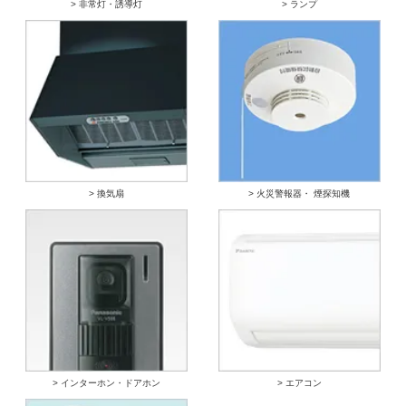
> 非常灯・誘導灯
> ランプ
> 換気扇
> 火災警報器・ 煙探知機
> インターホン・ドアホン
> エアコン