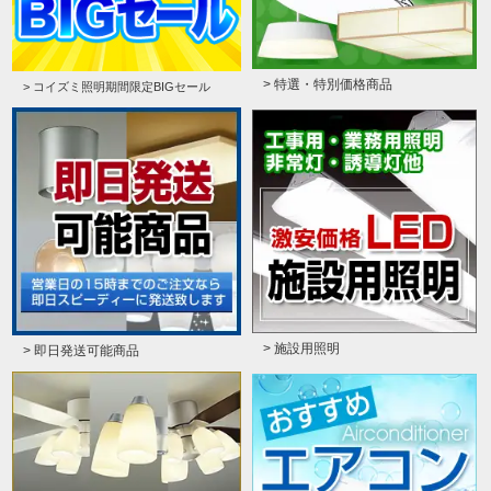
> 特選・特別価格商品
> コイズミ照明期間限定BIGセール
> 施設用照明
> 即日発送可能商品