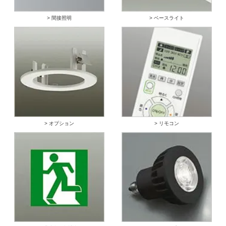
> 間接照明
> ベースライト
> オプション
> リモコン