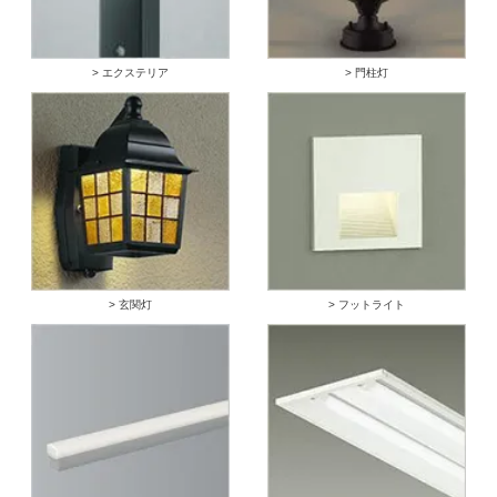
> エクステリア
> 門柱灯
> 玄関灯
> フットライト