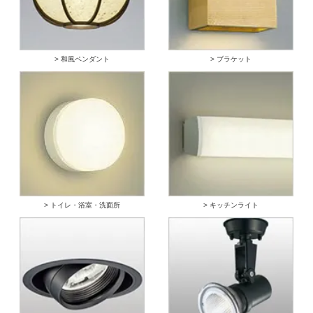
> 和風ペンダント
> ブラケット
> トイレ・浴室・洗面所
> キッチンライト