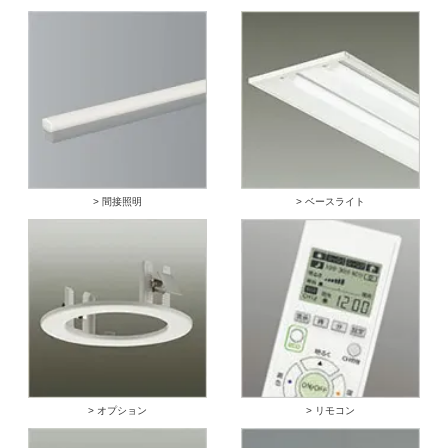
> 間接照明
> ベースライト
> オプション
> リモコン