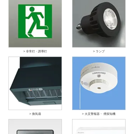
> 非常灯・誘導灯
> ランプ
> 換気扇
> 火災警報器・ 煙探知機