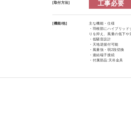
工事必要
[取付方法]
[機能/他]
主な機能・仕様
・羽根部にハイブリッド
りを抑え、風量の低下や
・低騒音設計
・天地逆据付可能
・風量強・弱2段切換
・速結端子接続
・付属部品:天吊金具