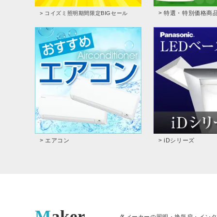
> 特選・特別価格商
> コイズミ照明期間限定BIGセール
> エアコン
> iDシリーズ
Maker