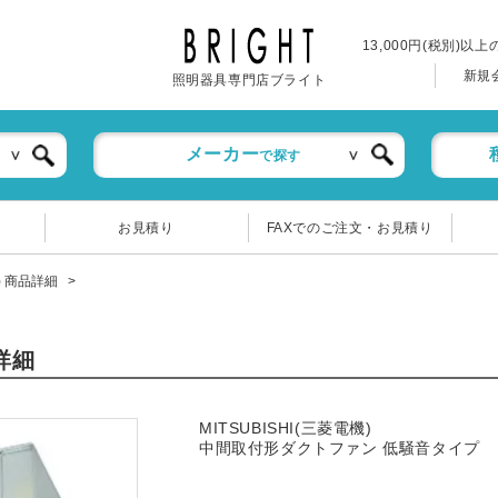
13,000円(税別)以
新規
照明器具専門店ブライト
メーカー
で探す
お見積り
FAXでのご注文・お見積り
機) 商品詳細
詳細
MITSUBISHI(三菱電機)
中間取付形ダクトファン 低騒音タイプ