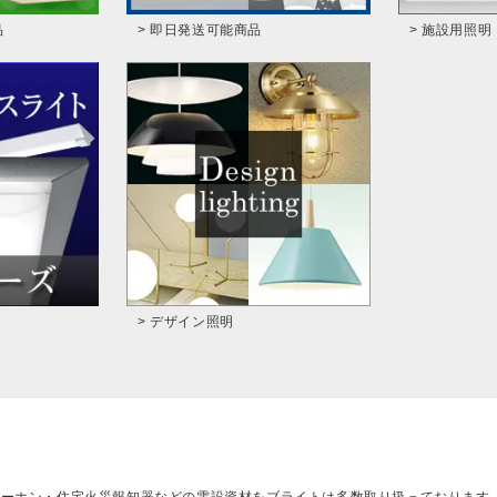
品
> 即日発送可能商品
> 施設用照明
> デザイン照明