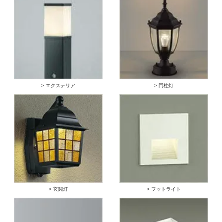
> エクステリア
> 門柱灯
> 玄関灯
> フットライト