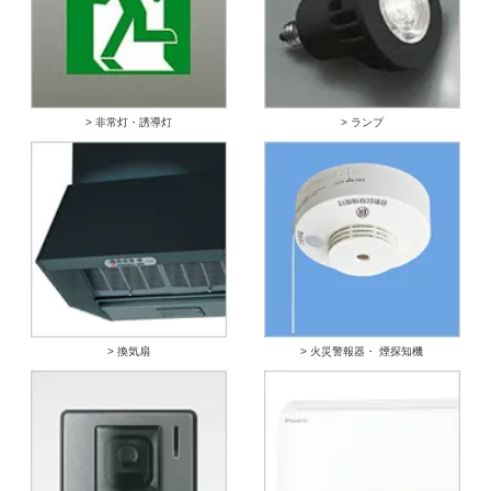
> 非常灯・誘導灯
> ランプ
> 換気扇
> 火災警報器・ 煙探知機