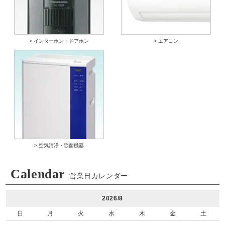
> インターホン・ドアホン
> エアコン
> 空気清浄・除菌機器
Calendar
営業日カレンダー
2026/8
日
月
火
水
木
金
土