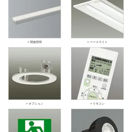
> 間接照明
> ベースライト
> オプション
> リモコン