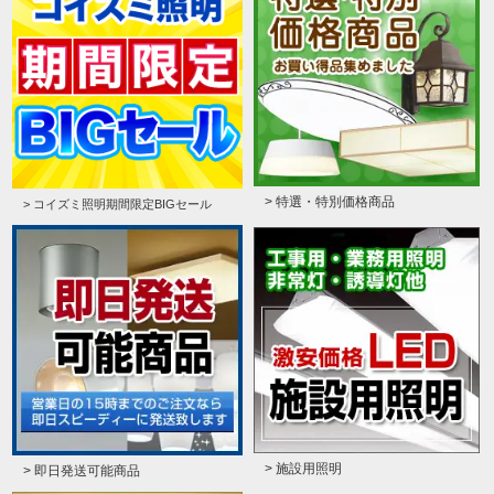
> 特選・特別価格商品
> コイズミ照明期間限定BIGセール
> 施設用照明
> 即日発送可能商品