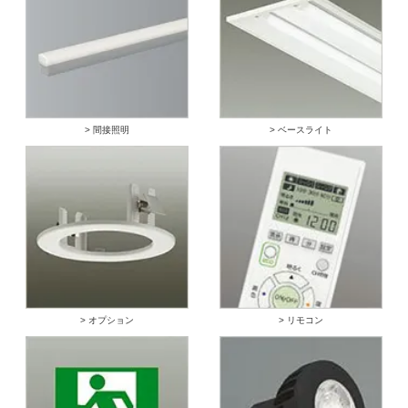
> 間接照明
> ベースライト
> オプション
> リモコン