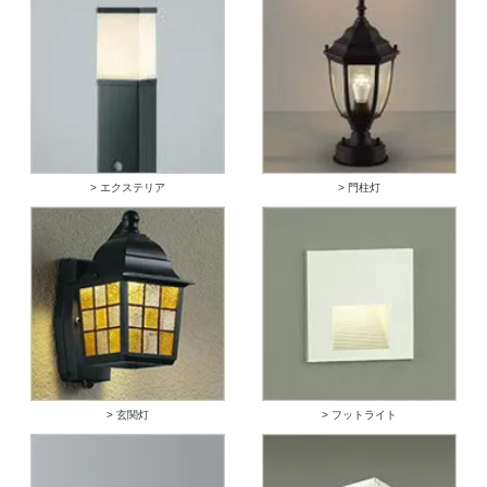
> エクステリア
> 門柱灯
> 玄関灯
> フットライト