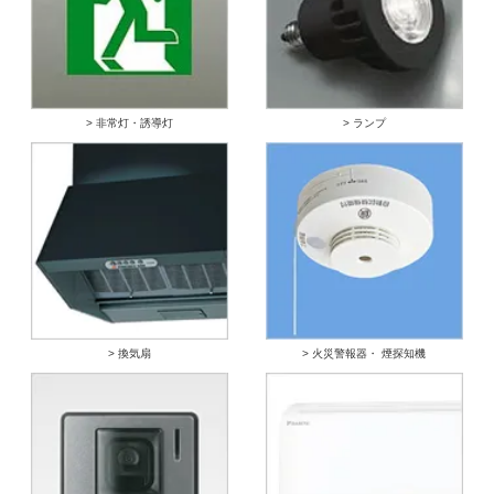
> 非常灯・誘導灯
> ランプ
> 換気扇
> 火災警報器・ 煙探知機