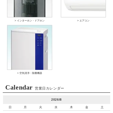
> インターホン・ドアホン
> エアコン
> 空気清浄・除菌機器
Calendar
営業日カレンダー
2026/8
日
月
火
水
木
金
土