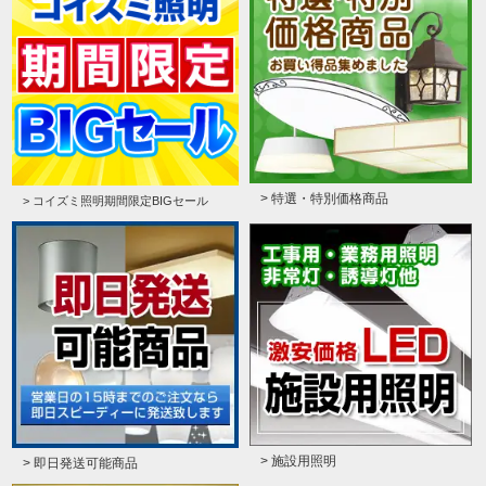
> 特選・特別価格商品
> コイズミ照明期間限定BIGセール
> 施設用照明
> 即日発送可能商品