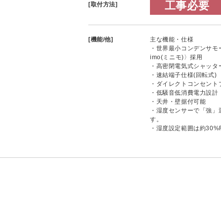
工事必要
[取付方法]
[機能/他]
主な機能・仕様
・世界最小コンデンサモー
imo(ミニモ)〉採用
・高密閉電気式シャッタ
・速結端子仕様(回転式)
・ダイレクトコンセントプラ
・低騒音低消費電力設計
・天井・壁据付可能
・湿度センサーで「強」
す。
・湿度設定範囲は約30%R