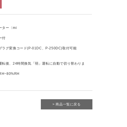
ター〈mi
ー付
グ変換コード(P-01DC、P-250DC)取付可能
運転後、24時間換気「弱」運転に自動で切り替わりま
H~80%RH
> 商品一覧に戻る