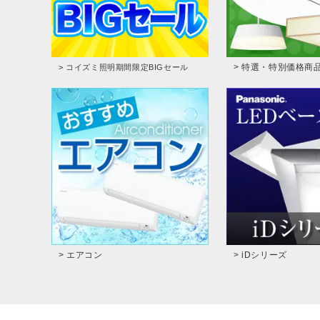
> 特選・特別価格商
> コイズミ照明期間限定BIGセール
> エアコン
> iDシリーズ