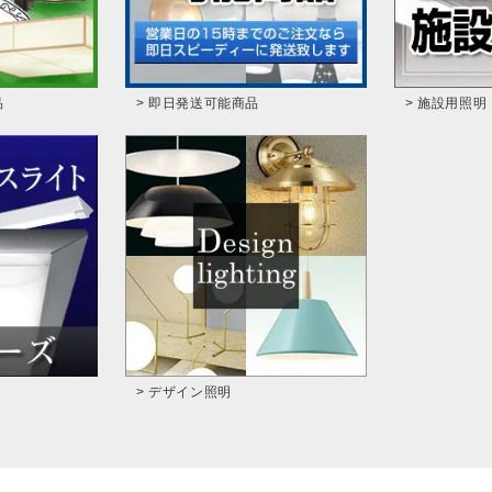
品
> 即日発送可能商品
> 施設用照明
> デザイン照明