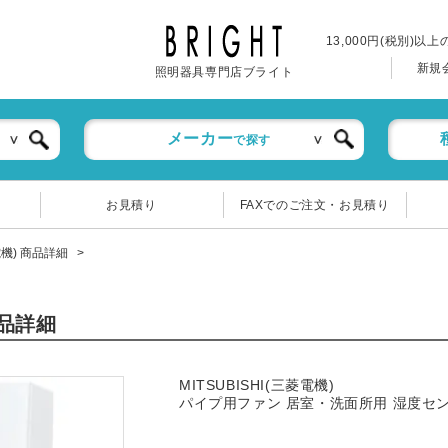
13,000円(税別)以
新規
照明器具専門店ブライト
メーカー
で探す
お見積り
FAXでのご注文・お見積り
菱電機) 商品詳細
商品詳細
MITSUBISHI(三菱電機)
パイプ用ファン 居室・洗面所用 湿度セ