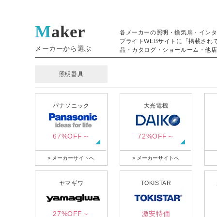
Maker
各メーカーの照明・換気扇・イン
ブライトWEBサイトに「掲載され
メーカーから選ぶ
品・カタログ・ショールーム・他店
照明器具
パナソニック
大光電機
67%OFF～
72%OFF～
> メーカーサイトへ
> メーカーサイトへ
ヤマギワ
TOKISTAR
27%OFF～
激安特価