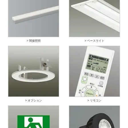
> 間接照明
> ベースライト
> オプション
> リモコン