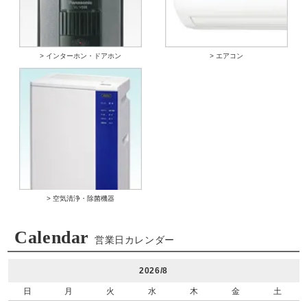
> インターホン・ドアホン
> エアコン
> 空気清浄・除菌機器
Calendar
営業日カレンダー
2026/8
日
月
火
水
木
金
土