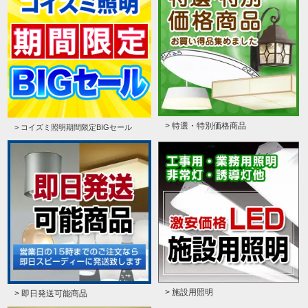
> 特選・特別価格商品
> コイズミ照明期間限定BIGセール
> 施設用照明
> 即日発送可能商品