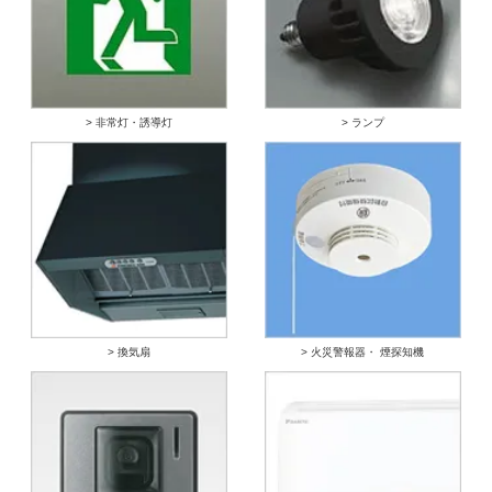
> 非常灯・誘導灯
> ランプ
> 換気扇
> 火災警報器・ 煙探知機