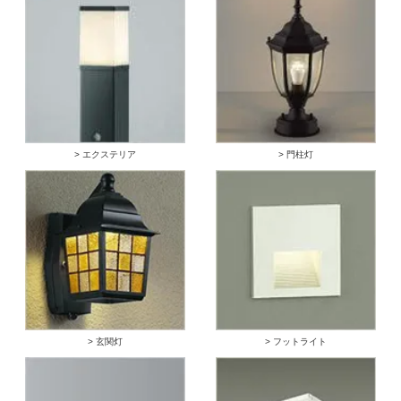
> エクステリア
> 門柱灯
> 玄関灯
> フットライト