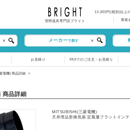
13,000円(税別)以
新規
照明器具専門店ブライト
メーカー
で探す
お見積り
FAXでのご注文・お見積り
(三菱電機) 商品詳細
気扇 商品詳細
MITSUBISHI(三菱電機)
天井埋込形換気扇 定風量フラットイン