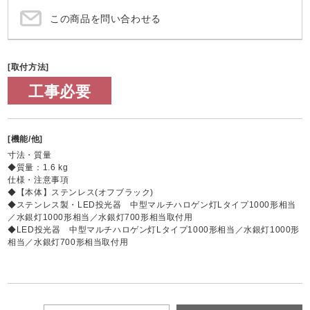
この商品を問い合わせる
[取付方法]
工事必要
[機能/他]
寸法・質量
◆質量：1.6 kg
仕様・注意事項
◆【本体】ステンレス(オフブラック)
◆ステンレス製・LED投光器 中型マルチハロゲン灯Lタイプ1000形相当
／水銀灯1000形相当／水銀灯700形相当取付用
◆LED投光器 中型マルチハロゲン灯Lタイプ1000形相当／水銀灯1000形
相当／水銀灯700形相当取付用