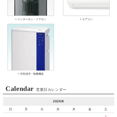
> インターホン・ドアホン
> エアコン
> 空気清浄・除菌機器
Calendar
営業日カレンダー
2026/8
日
月
火
水
木
金
土
1