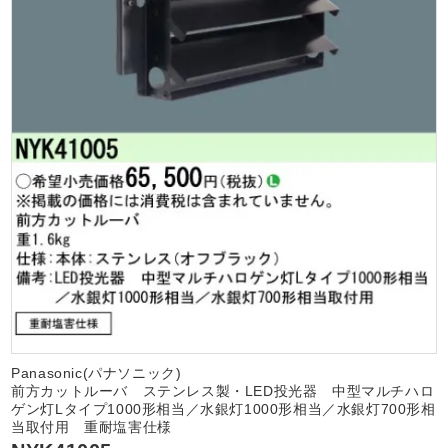
Panasonic(パナソニック)
前方カットルーバ ステンレス製・LED投光器 中型マルチハロ
ゲン灯Lタイプ1000形相当／水銀灯1000形相当／水銀灯700形相
当取付用 重耐塩害仕様