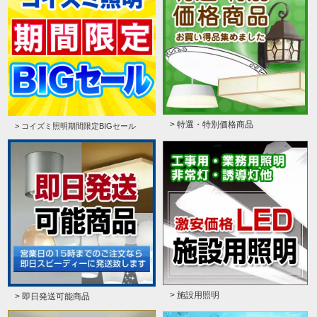
> 特選・特別価格商品
> コイズミ照明期間限定BIGセール
> 施設用照明
> 即日発送可能商品