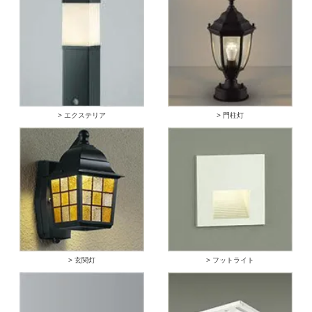
> エクステリア
> 門柱灯
> 玄関灯
> フットライト