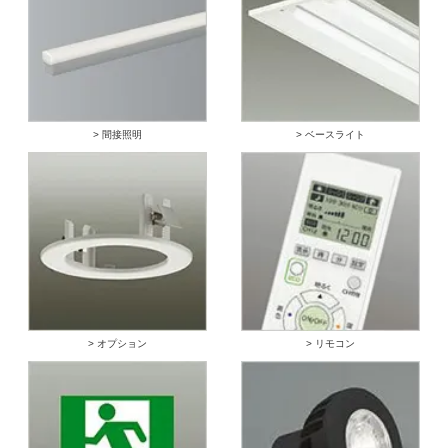
> 間接照明
> ベースライト
> オプション
> リモコン