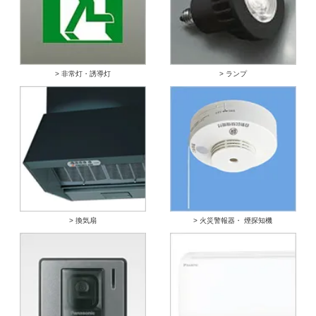
> 非常灯・誘導灯
> ランプ
> 換気扇
> 火災警報器・ 煙探知機