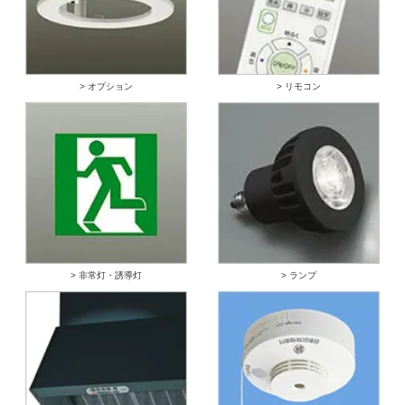
> オプション
> リモコン
> 非常灯・誘導灯
> ランプ