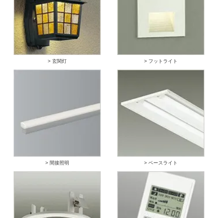
> 玄関灯
> フットライト
> 間接照明
> ベースライト