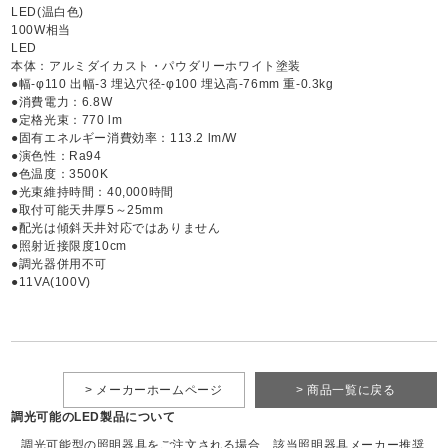
LED(温白色)
100W相当
LED
本体：アルミダイカスト・パウダリーホワイト塗装
●幅-φ110 出幅-3 埋込穴径-φ100 埋込高-76mm 重-0.3kg
●消費電力：6.8W
●定格光束：770 lm
●固有エネルギー消費効率：113.2 lm/W
●演色性：Ra94
●色温度：3500K
●光束維持時間：40,000時間
●取付可能天井厚5～25mm
●配光は傾斜天井対応ではありません
●照射近接限度10cm
●調光器併用不可
●11VA(100V)
> メーカーホームページ
> 商品一覧に戻る
調光可能のLED製品について
調光可能型の照明器具をご注文される場合、該当照明器具メーカー推奨