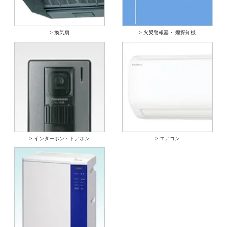
> 換気扇
> 火災警報器・ 煙探知機
> インターホン・ドアホン
> エアコン