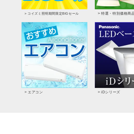
> 特選・特別価格商
> コイズミ照明期間限定BIGセール
> エアコン
> iDシリーズ