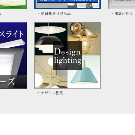
品
> 即日発送可能商品
> 施設用照明
> デザイン照明