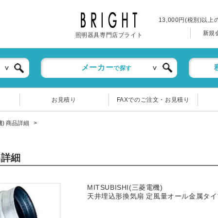
13,000円(税別)以
新規
照明器具専門店ブライト
メーカー
で探す
お見積り
FAXでのご注文・お見積り
電機) 商品詳細
品詳細
MITSUBISHI(三菱電機)
天井埋込形換気扇 定風量オール金属タイ