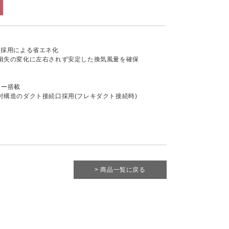
ー採用による省エネ化
損失の変化に左右されず安定した換気風量を確保
ター搭載
付構造のダクト接続口採用(フレキダクト接続時)
> 商品一覧に戻る