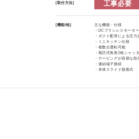
工事必要
[取付方法]
[機能/他]
主な機能・仕様
・DCブラシレスモータ
・ダクト配管による圧力
・ミニキッチン仕様
・複数台運転可能
・風圧式角形2枚シャッ
・テーピングが容易な段
・速結端子接続
・本体スライド脱着式