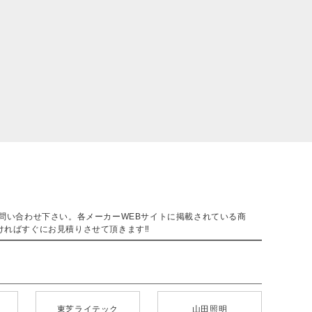
。
問い合わせ下さい。各メーカーWEBサイトに掲載されている商
ければすぐにお見積りさせて頂きます‼
東芝ライテック
山田照明