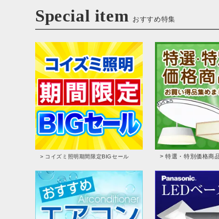
Special item
おすすめ特集
> 特選・特別価格商
> コイズミ照明期間限定BIGセール