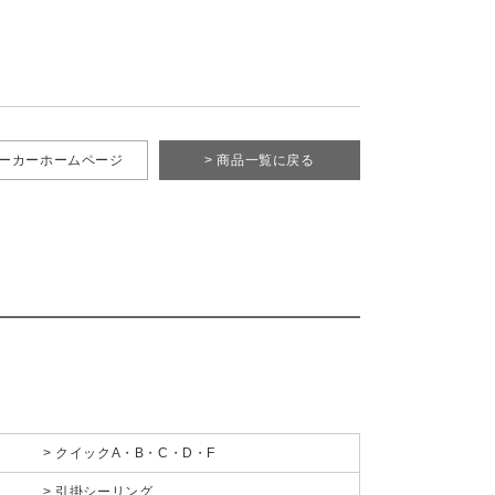
メーカーホームページ
> 商品一覧に戻る
クイックA・B・C・D・F
引掛シーリング