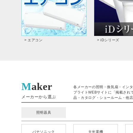
> エアコン
> iDシリーズ
Maker
各メーカーの照明・換気扇・イン
ブライトWEBサイトに「掲載され
メーカーから選ぶ
品・カタログ・ショールーム・他店
照明器具
パナソニック
大光電機