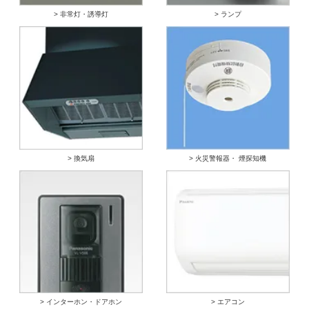
> 非常灯・誘導灯
> ランプ
> 換気扇
> 火災警報器・ 煙探知機
> インターホン・ドアホン
> エアコン