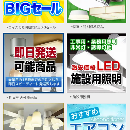
> 特選・特別価格商品
> コイズミ照明期間限定BIGセール
> 施設用照明
> 即日発送可能商品