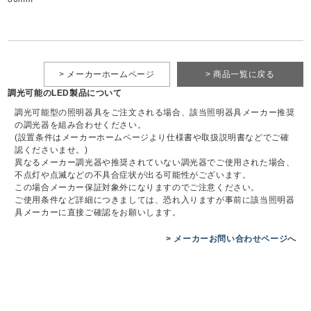
> メーカーホームページ
> 商品一覧に戻る
調光可能のLED製品について
調光可能型の照明器具をご注文される場合、該当照明器具メーカー推奨
の調光器を組み合わせください。
(設置条件はメーカーホームページより仕様書や取扱説明書などでご確
認くださいませ。)
異なるメーカー調光器や推奨されていない調光器でご使用された場合、
不点灯や点滅などの不具合症状が出る可能性がございます。
この場合メーカー保証対象外になりますのでご注意ください。
ご使用条件など詳細につきましては、恐れ入りますが事前に該当照明器
具メーカーに直接ご確認をお願いします。
> メーカーお問い合わせページへ