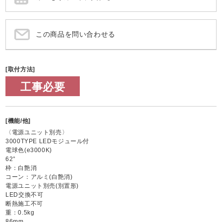
この商品を問い合わせる
[取付方法]
工事必要
[機能/他]
〈電源ユニット別売〉
3000TYPE LEDモジュール付
電球色(e3000K)
62°
枠：白艶消
コーン：アルミ(白艶消)
電源ユニット別売(別置形)
LED交換不可
断熱施工不可
重：0.5kg
86mm