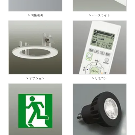
> 間接照明
> ベースライト
> オプション
> リモコン