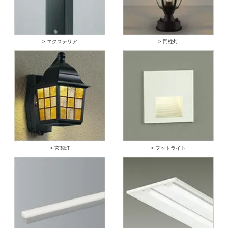
> エクステリア
> 門柱灯
> 玄関灯
> フットライト