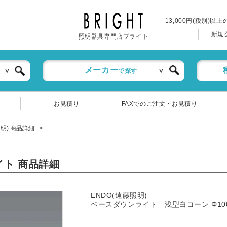
13,000円(税別)以
新規
照明器具専門店ブライト
メーカー
で探す
お見積り
FAXでのご注文・お見積り
照明) 商品詳細
ライト 商品詳細
ENDO(遠藤照明)
ベースダウンライト 浅型白コーン Φ10