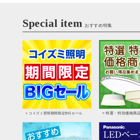
Special item
おすすめ特集
> 特選・特別価格商
> コイズミ照明期間限定BIGセール