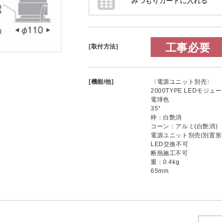
工事必要
[取付方法]
[機能/他]
〈電源ユニット別売〉
2000TYPE LEDモジュ
電球色
35°
枠：白艶消
コーン：アルミ(白艶消)
電源ユニット別売(別置
LED交換不可
断熱施工不可
重：0.4kg
65mm