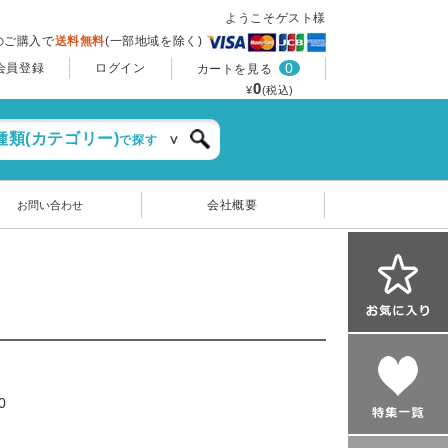
ようこそゲスト様
上のご購入で
送料無料
(一部地域を除く)
0
会員登録
ログイン
カートを見る
0
¥
(税込)
種類(カテゴリー)
で探す
会社概要
お問い合わせ
0