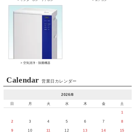
> 空気清浄・除菌機器
Calendar
営業日カレンダー
2026/8
日
月
火
水
木
金
土
1
2
3
4
5
6
7
8
9
10
11
12
13
14
15