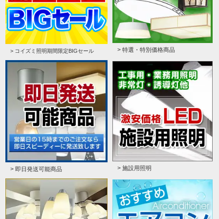
> 特選・特別価格商品
> コイズミ照明期間限定BIGセール
> 施設用照明
> 即日発送可能商品