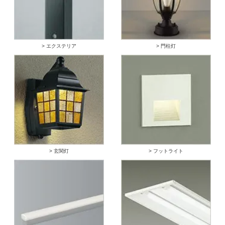
> エクステリア
> 門柱灯
> 玄関灯
> フットライト