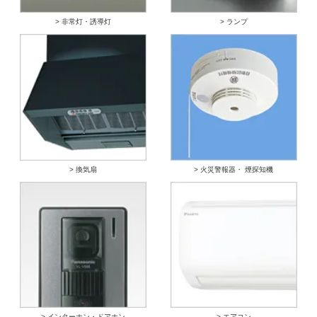
> 非常灯・誘導灯
> ランプ
> 換気扇
> 火災警報器・ 煙探知機
> インターホン・ドアホン
> エアコン