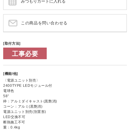
この商品を問い合わせる
[取付方法]
工事必要
[機能/他]
〈電源ユニット別売〉
2400TYPE LEDモジュール付
電球色
58°
枠：アルミダイキャスト(黒艶消)
コーン：アルミ(黒艶消)
電源ユニット別売(別置形)
LED交換不可
断熱施工不可
重：0.4kg