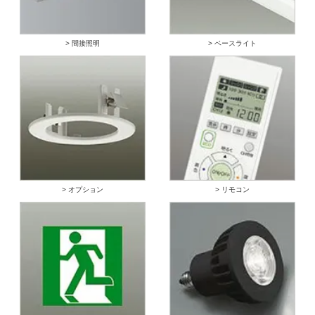
> 間接照明
> ベースライト
> オプション
> リモコン