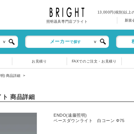
13,000円(税別)以
新規
照明器具専門店ブライト
メーカー
で探す
お見積り
FAXでのご注文・お見積り
照明) 商品詳細
ライト 商品詳細
ENDO(遠藤照明)
ベースダウンライト 白コーン Φ75