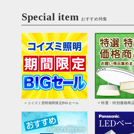
Special item
おすすめ特集
> 特選・特別価格商
> コイズミ照明期間限定BIGセール