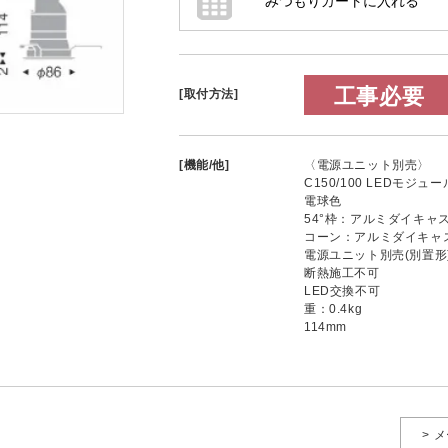
工事必要
[取付方法]
[機能/他]
〈電源ユニット別売〉
C150/100 LEDモジュ
電球色
54°枠：アルミダイキャス
コーン：アルミダイキャス
電源ユニット別売(別置形
断熱施工不可
LED交換不可
重：0.4kg
114mm
> 