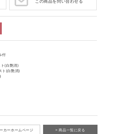
この商品を問い合わせる
ール付
ト(白艶消)
ト(白艶消)
)
メーカーホームページ
> 商品一覧に戻る