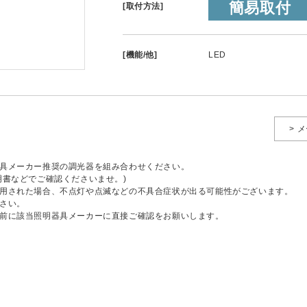
簡易取付
[取付方法]
[機能/他]
LED
> 
具メーカー推奨の調光器を組み合わせください。
明書などでご確認くださいませ。)
用された場合、不点灯や点滅などの不具合症状が出る可能性がございます。
さい。
前に該当照明器具メーカーに直接ご確認をお願いします。