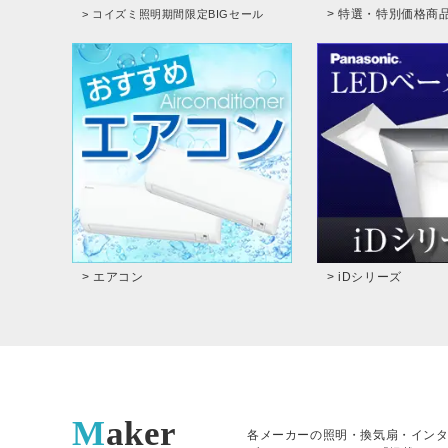
> 特選・特別価格商
> コイズミ照明期間限定BIGセール
> エアコン
> iDシリーズ
Maker
各メーカーの照明・換気扇・イン