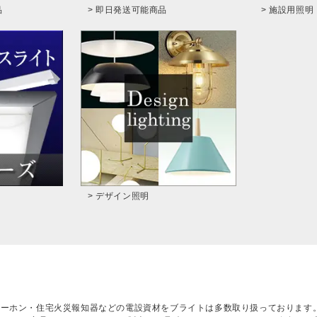
品
> 即日発送可能商品
> 施設用照明
> デザイン照明
ターホン・住宅火災報知器などの電設資材をブライトは多数取り扱っております