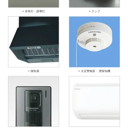
> 非常灯・誘導灯
> ランプ
> 換気扇
> 火災警報器・ 煙探知機