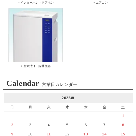
> インターホン・ドアホン
> エアコン
> 空気清浄・除菌機器
Calendar
営業日カレンダー
2026/8
日
月
火
水
木
金
土
1
2
3
4
5
6
7
8
9
10
11
12
13
14
15