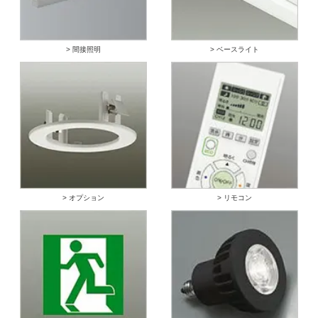
> 間接照明
> ベースライト
> オプション
> リモコン