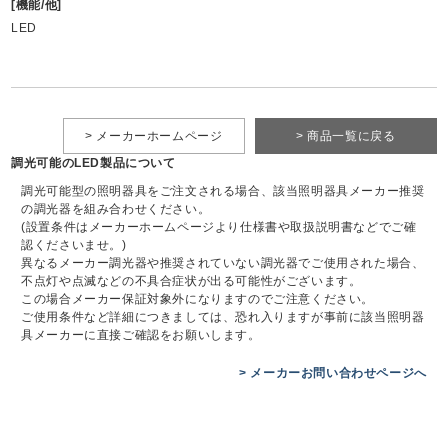
[機能/他]
LED
> メーカーホームページ
> 商品一覧に戻る
調光可能のLED製品について
調光可能型の照明器具をご注文される場合、該当照明器具メーカー推奨
の調光器を組み合わせください。
(設置条件はメーカーホームページより仕様書や取扱説明書などでご確
認くださいませ。)
異なるメーカー調光器や推奨されていない調光器でご使用された場合、
不点灯や点滅などの不具合症状が出る可能性がございます。
この場合メーカー保証対象外になりますのでご注意ください。
ご使用条件など詳細につきましては、恐れ入りますが事前に該当照明器
具メーカーに直接ご確認をお願いします。
> メーカーお問い合わせページへ