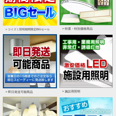
> 特選・特別価格商品
> コイズミ照明期間限定BIGセール
> 施設用照明
> 即日発送可能商品