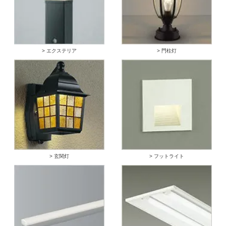
> エクステリア
> 門柱灯
> 玄関灯
> フットライト