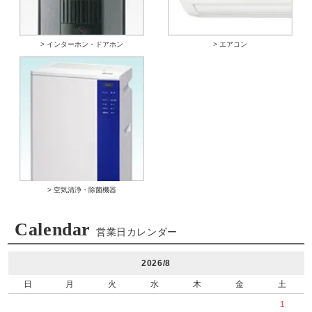
> インターホン・ドアホン
> エアコン
> 空気清浄・除菌機器
Calendar
営業日カレンダー
2026/8
日
月
火
水
木
金
土
1