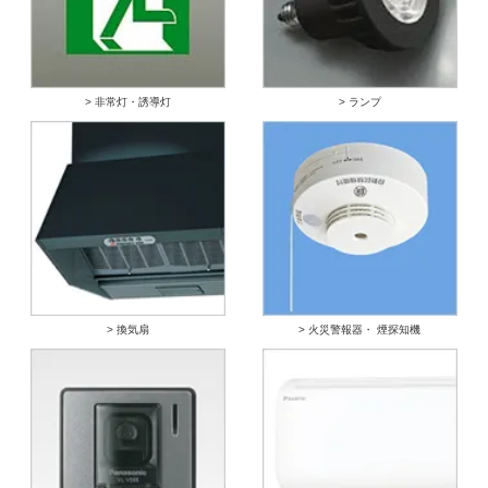
> 非常灯・誘導灯
> ランプ
> 換気扇
> 火災警報器・ 煙探知機