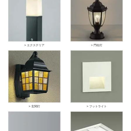
> エクステリア
> 門柱灯
> 玄関灯
> フットライト