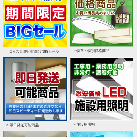
> 特選・特別価格商品
> コイズミ照明期間限定BIGセール
> 施設用照明
> 即日発送可能商品