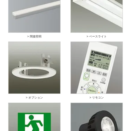
> 間接照明
> ベースライト
> オプション
> リモコン