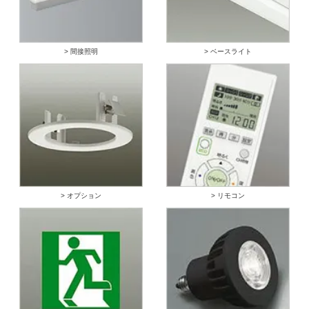
> 間接照明
> ベースライト
> オプション
> リモコン