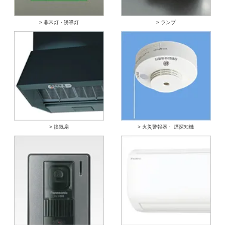
> 非常灯・誘導灯
> ランプ
> 換気扇
> 火災警報器・ 煙探知機