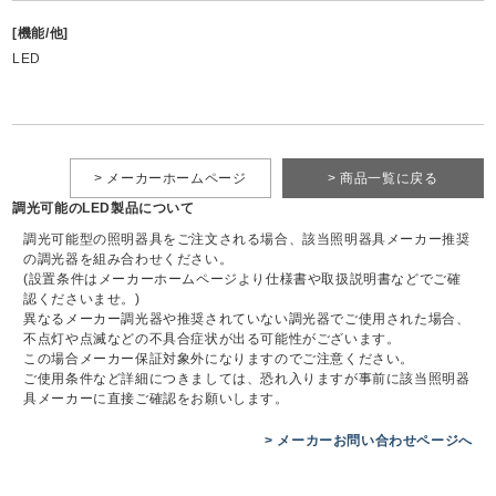
[機能/他]
LED
> メーカーホームページ
> 商品一覧に戻る
調光可能のLED製品について
調光可能型の照明器具をご注文される場合、該当照明器具メーカー推奨
の調光器を組み合わせください。
(設置条件はメーカーホームページより仕様書や取扱説明書などでご確
認くださいませ。)
異なるメーカー調光器や推奨されていない調光器でご使用された場合、
不点灯や点滅などの不具合症状が出る可能性がございます。
この場合メーカー保証対象外になりますのでご注意ください。
ご使用条件など詳細につきましては、恐れ入りますが事前に該当照明器
具メーカーに直接ご確認をお願いします。
> メーカーお問い合わせページへ