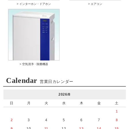
> インターホン・ドアホン
> エアコン
> 空気清浄・除菌機器
Calendar
営業日カレンダー
2026/8
日
月
火
水
木
金
土
1
2
3
4
5
6
7
8
9
10
11
12
13
14
15