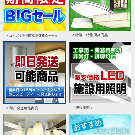
> 特選・特別価格商品
> コイズミ照明期間限定BIGセール
> 施設用照明
> 即日発送可能商品