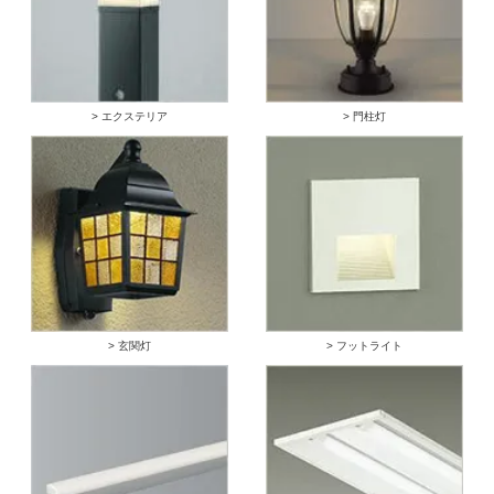
> エクステリア
> 門柱灯
> 玄関灯
> フットライト