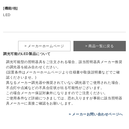
[機能/他]
LED
> メーカーホームページ
> 商品一覧に戻る
調光可能のLED製品について
調光可能型の照明器具をご注文される場合、該当照明器具メーカー推奨
の調光器を組み合わせください。
(設置条件はメーカーホームページより仕様書や取扱説明書などでご確
認くださいませ。)
異なるメーカー調光器や推奨されていない調光器でご使用された場合、
不点灯や点滅などの不具合症状が出る可能性がございます。
この場合メーカー保証対象外になりますのでご注意ください。
ご使用条件など詳細につきましては、恐れ入りますが事前に該当照明器
具メーカーに直接ご確認をお願いします。
> メーカーお問い合わせページへ