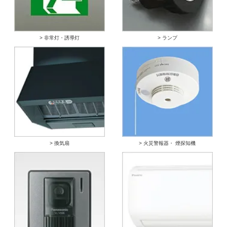
> 非常灯・誘導灯
> ランプ
> 換気扇
> 火災警報器・ 煙探知機