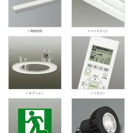
> 間接照明
> ベースライト
> オプション
> リモコン