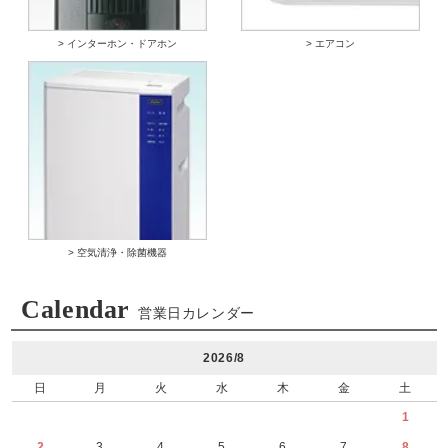
> インターホン・ドアホン
> エアコン
> 空気清浄・除菌機器
Calendar
営業日カレンダー
2026/8
日
月
火
水
木
金
土
1
2
3
4
5
6
7
8