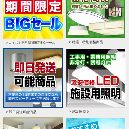
> 特選・特別価格商品
> コイズミ照明期間限定BIGセール
> 施設用照明
> 即日発送可能商品