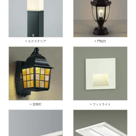
> エクステリア
> 門柱灯
> 玄関灯
> フットライト