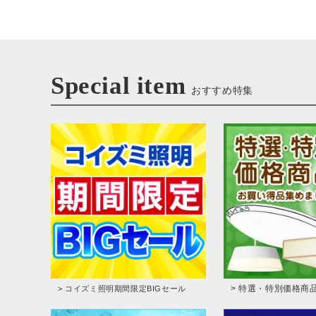
Special item
おすすめ特集
> 特選・特別価格商
> コイズミ照明期間限定BIGセール