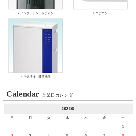
> インターホン・ドアホン
> エアコン
> 空気清浄・除菌機器
Calendar
営業日カレンダー
2026/8
日
月
火
水
木
金
土
1
2
3
4
5
6
7
8