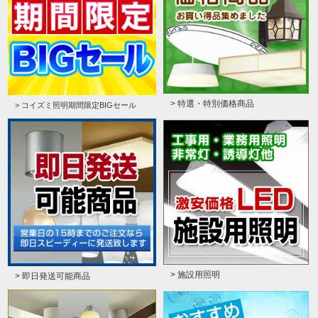
> 特選・特別価格商品
> コイズミ照明期間限定BIGセール
> 施設用照明
> 即日発送可能商品