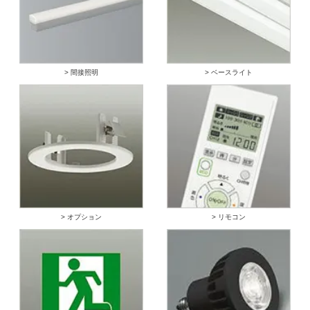
> 間接照明
> ベースライト
> オプション
> リモコン