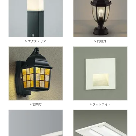
> エクステリア
> 門柱灯
> 玄関灯
> フットライト