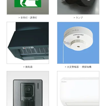
> 非常灯・誘導灯
> ランプ
> 換気扇
> 火災警報器・ 煙探知機