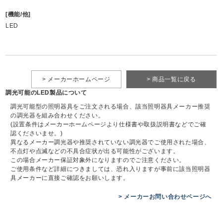
[機能/他]
LED
> メーカーホームページ
> 商品一覧に戻る
調光可能のLED製品について
調光可能型の照明器具をご注文される場合、該当照明器具メーカー推奨
の調光器を組み合わせください。
(設置条件はメーカーホームページより仕様書や取扱説明書などでご確
認くださいませ。)
異なるメーカー調光器や推奨されていない調光器でご使用された場合、
不点灯や点滅などの不具合症状が出る可能性がございます。
この場合メーカー保証対象外になりますのでご注意ください。
ご使用条件など詳細につきましては、恐れ入りますが事前に該当照明器
具メーカーに直接ご確認をお願いします。
> メーカーお問い合わせページへ