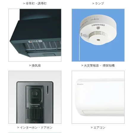
> 非常灯・誘導灯
> ランプ
> 換気扇
> 火災警報器・ 煙探知機
> インターホン・ドアホン
> エアコン