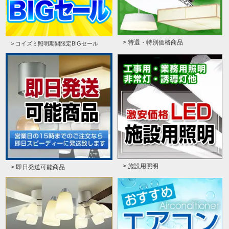
> 特選・特別価格商品
> コイズミ照明期間限定BIGセール
> 施設用照明
> 即日発送可能商品