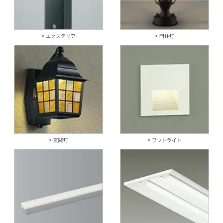
> エクステリア
> 門柱灯
> 玄関灯
> フットライト