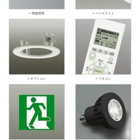
> 間接照明
> ベースライト
> オプション
> リモコン